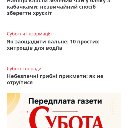
Навіщо класти зелений чай у банку з
кабачками: незвичайний спосіб
зберегти хрускіт
Суботня інформація
Як заощадити пальне: 10 простих
хитрощів для водіїв
Суботні поради
Небезпечні грибні прикмети: як не
отруїтися