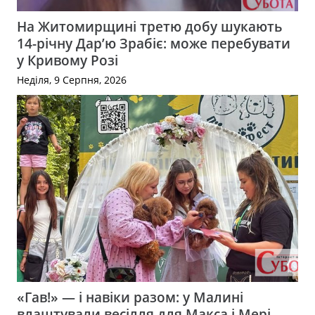
На Житомирщині третю добу шукають
14-річну Дар’ю Зрабіє: може перебувати
у Кривому Розі
Неділя, 9 Серпня, 2026
«Гав!» — і навіки разом: у Малині
влаштували весілля для Макса і Мері