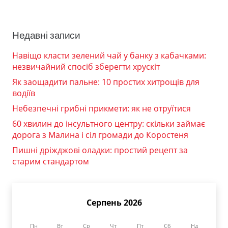
Недавні записи
Навіщо класти зелений чай у банку з кабачками:
незвичайний спосіб зберегти хрускіт
Як заощадити пальне: 10 простих хитрощів для
водіїв
Небезпечні грибні прикмети: як не отруїтися
60 хвилин до інсультного центру: скільки займає
дорога з Малина і сіл громади до Коростеня
Пишні дріжджові оладки: простий рецепт за
старим стандартом
Серпень 2026
Пн
Вт
Ср
Чт
Пт
Сб
Нд