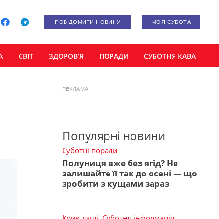
ПОВІДОМИТИ НОВИНУ
МОЯ СУБОТА
А
СВІТ
ЗДОРОВ’Я
ПОРАДИ
СУБОТНЯ КАВА
РЕКЛАМА
Популярні новини
Суботні поради
Полуниця вже без ягід? Не
залишайте її так до осені — що
зробити з кущами зараз
Крик душі
,
Суботня інформація