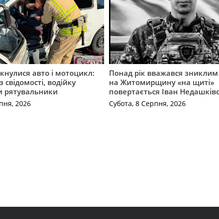
ткнулися авто і мотоцикл:
Понад рік вважався зниклим 
з свідомості, водійку
на Житомирщину «на щиті»
и рятувальники
повертається Іван Недашків
пня, 2026
Субота, 8 Серпня, 2026