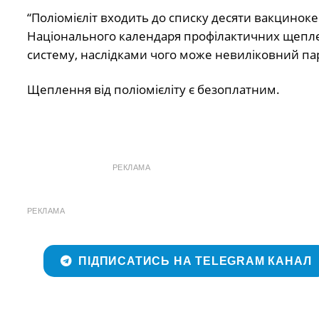
“Поліомієліт входить до списку десяти вакцино
Національного календаря профілактичних щеплень
систему, наслідками чого може невиліковний пара
Щеплення від поліомієліту є безоплатним.
РЕКЛАМА
РЕКЛАМА
ПІДПИСАТИСЬ НА TELEGRAM КАНАЛ