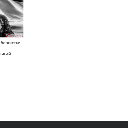
безвісти:
ський