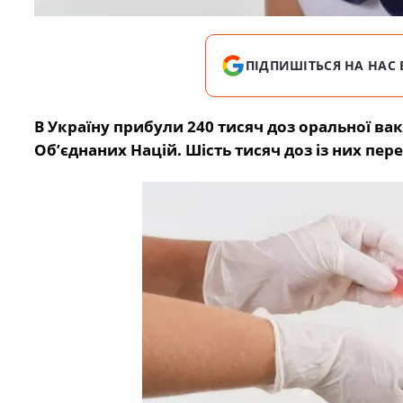
ПІДПИШІТЬСЯ НА НАС 
В Україну прибули 240 тисяч доз оральної вак
Об’єднаних Націй. Шість тисяч доз із них п