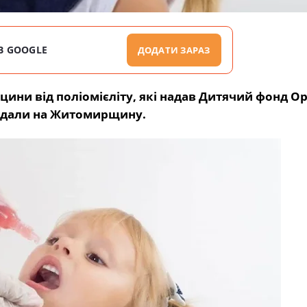
В GOOGLE
ДОДАТИ ЗАРАЗ
цини від поліомієліту, які надав Дитячий фонд Ор
ередали на Житомирщину.