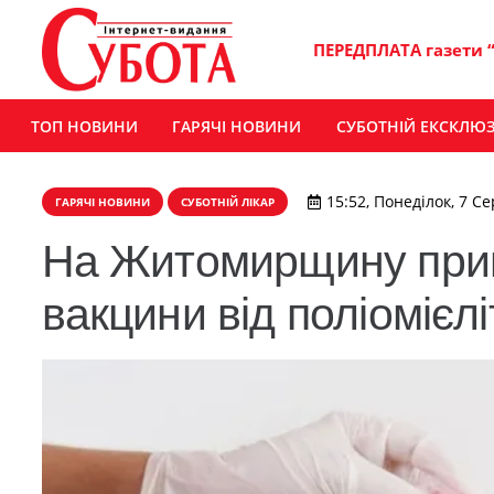
ПЕРЕДПЛАТА газети 
ТОП НОВИНИ
ГАРЯЧІ НОВИНИ
СУБОТНІЙ ЕКСКЛЮ
15:52, Понеділок, 7 С
ГАРЯЧІ НОВИНИ
СУБОТНІЙ ЛІКАР
На Житомирщину прив
вакцини від поліомієлі