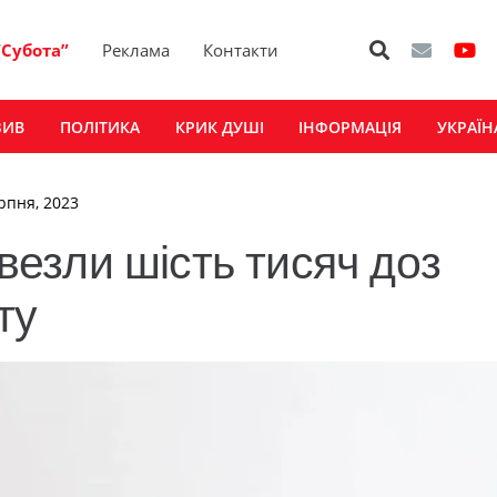
“Субота”
Реклама
Контакти
ЗИВ
ПОЛІТИКА
КРИК ДУШІ
ІНФОРМАЦІЯ
УКРАЇН
ерпня, 2023
езли шість тисяч доз
ту