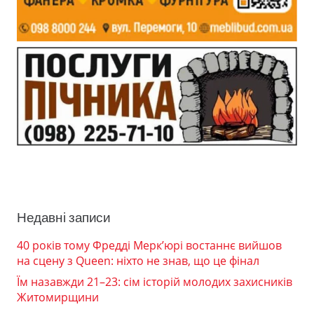
Недавні записи
40 років тому Фредді Мерк’юрі востаннє вийшов
на сцену з Queen: ніхто не знав, що це фінал
Їм назавжди 21–23: сім історій молодих захисників
Житомирщини