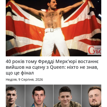
40 років тому Фредді Мерк’юрі востаннє
вийшов на сцену з Queen: ніхто не знав,
що це фінал
Неділя, 9 Серпня, 2026