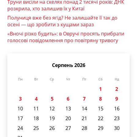
Труни висіли на скелях понад 2 тисячі років: ДНК
розкрила, хто залишив їх у Китаї
Полуниця вже без ягід? Не залишайте її так до
осені — що зробити з кущами зараз
«Вночі різко будить»: в Овручі просять прибрати
голосові повідомлення про повітряну тривогу
Серпень 2026
Пн
Вт
Ср
Чт
Пт
Сб
Нд
1
2
3
4
5
6
7
8
9
10
11
12
13
14
15
16
17
18
19
20
21
22
23
24
25
26
27
28
29
30