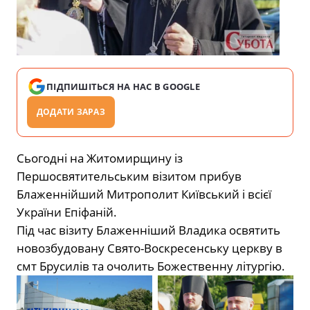
ПІДПИШІТЬСЯ НА НАС В GOOGLE
ДОДАТИ ЗАРАЗ
Сьогодні на Житомирщину із
Першосвятительським візитом прибув
Блаженнійший Митрополит Київський і всієї
України Епіфаній.
Під час візиту Блаженніший Владика освятить
новозбудовану Свято-Воскресенську церкву в
смт Брусилів та очолить Божественну літургію.