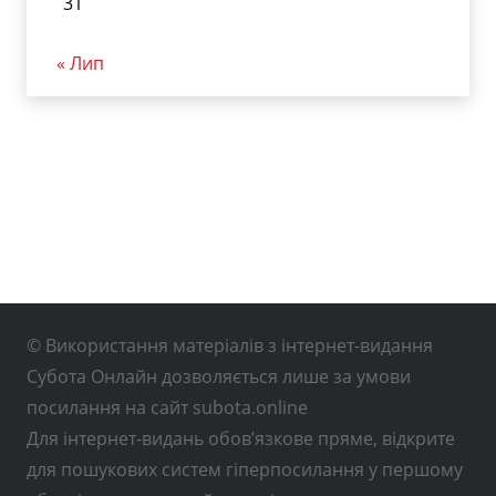
31
« Лип
© Використання матеріалів з інтернет-видання
Субота Онлайн дозволяється лише за умови
посилання на сайт subota.online
Для інтернет-видань обов’язкове пряме, відкрите
для пошукових систем гіперпосилання у першому