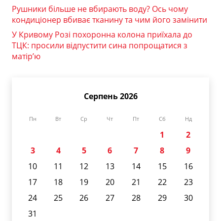
Рушники більше не вбирають воду? Ось чому
кондиціонер вбиває тканину та чим його замінити
У Кривому Розі похоронна колона приїхала до
ТЦК: просили відпустити сина попрощатися з
матір’ю
Серпень 2026
Пн
Вт
Ср
Чт
Пт
Сб
Нд
1
2
3
4
5
6
7
8
9
10
11
12
13
14
15
16
17
18
19
20
21
22
23
24
25
26
27
28
29
30
31