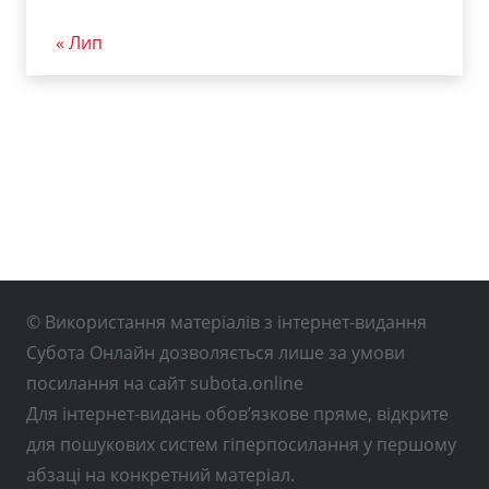
« Лип
© Використання матеріалів з інтернет-видання
Субота Онлайн дозволяється лише за умови
посилання на сайт subota.online
Для інтернет-видань обов’язкове пряме, відкрите
для пошукових систем гіперпосилання у першому
абзаці на конкретний матеріал.