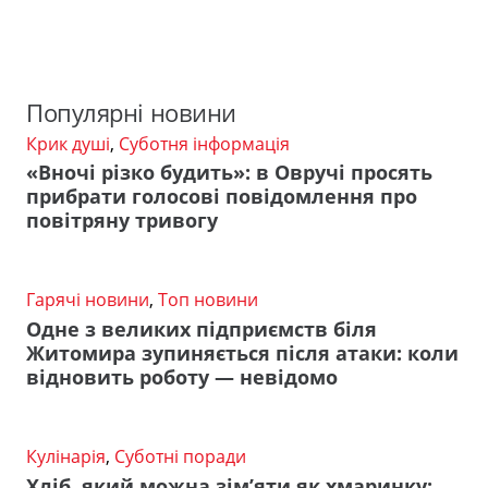
Популярні новини
Крик душі
,
Суботня інформація
«Вночі різко будить»: в Овручі просять
прибрати голосові повідомлення про
повітряну тривогу
Гарячі новини
,
Топ новини
Одне з великих підприємств біля
Житомира зупиняється після атаки: коли
відновить роботу — невідомо
Кулінарія
,
Суботні поради
Хліб, який можна зім’яти як хмаринку: