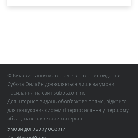
© Використання матеріалів з інтернет-видання
Субота Онлайн дозволяється лише за умови
посилання на сайт subota.online
Для інтернет-видань обов’язкове пряме, відкрите
для пошукових систем гіперпосилання у першому
абзаці на конкретний матеріал.
Умови договору оферти
Конфіденційність