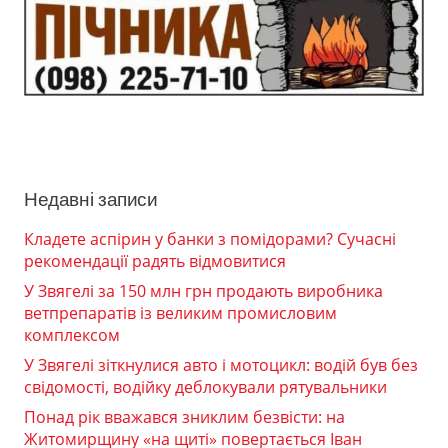
Недавні записи
Кладете аспірин у банки з помідорами? Сучасні
рекомендації радять відмовитися
У Звягелі за 150 млн грн продають виробника
ветпрепаратів із великим промисловим
комплексом
У Звягелі зіткнулися авто і мотоцикл: водій був без
свідомості, водійку деблокували рятувальники
Понад рік вважався зниклим безвісти: на
Житомирщину «на щиті» повертається Іван