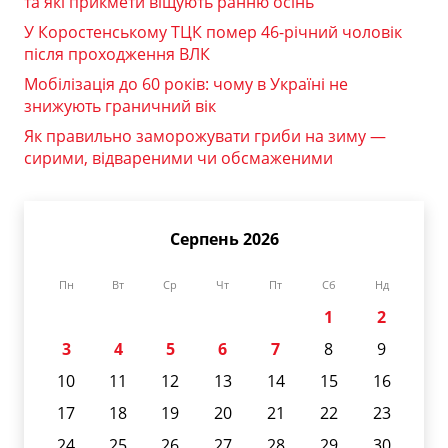
та які прикмети віщують ранню осінь
У Коростенському ТЦК помер 46-річний чоловік
після проходження ВЛК
Мобілізація до 60 років: чому в Україні не
знижують граничний вік
Як правильно заморожувати гриби на зиму —
сирими, відвареними чи обсмаженими
Серпень 2026
Пн
Вт
Ср
Чт
Пт
Сб
Нд
1
2
3
4
5
6
7
8
9
10
11
12
13
14
15
16
17
18
19
20
21
22
23
24
25
26
27
28
29
30