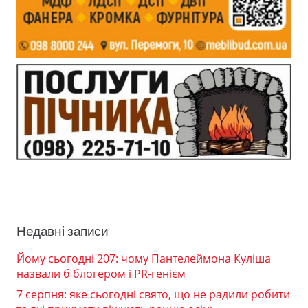
Недавні записи
Йому сьогодні 207: чому Пантелеймона Куліша
назвали б блогером і PR-генієм
7 серпня: яке сьогодні свято, що не радили робити