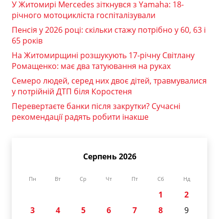
У Житомирі Mercedes зіткнувся з Yamaha: 18-
річного мотоцикліста госпіталізували
Пенсія у 2026 році: скільки стажу потрібно у 60, 63 і
65 років
На Житомирщині розшукують 17-річну Світлану
Ромащенко: має два татуювання на руках
Семеро людей, серед них двоє дітей, травмувалися
у потрійній ДТП біля Коростеня
Перевертаєте банки після закрутки? Сучасні
рекомендації радять робити інакше
Серпень 2026
Пн
Вт
Ср
Чт
Пт
Сб
Нд
1
2
3
4
5
6
7
8
9