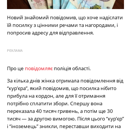
Новий знайомий повідомив, що хоче надіслати
їй посилку з цінними речами та нагородами, і
попросив адресу для відправлення.
РЕКЛАМА
Про це
повідомляє
поліція області.
За кілька днів жінка отримала повідомлення від
“кур’єра”, який повідомив, що посилка нібито
прибула на кордон, але для її отримання
потрібно сплатити збори. Спершу вона
переказала 40 тисяч гривень, а потім ще 30
тисяч — за другою вимогою. Після цього “кур’єр”
і “іноземець” зникли, переставши виходити на