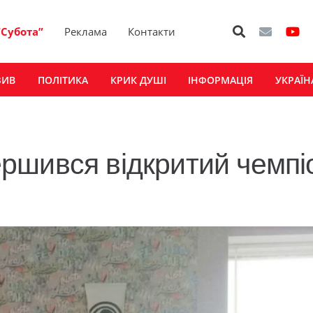
“Субота”
Реклама
Контакти
ЗИВ
ПОЛІТИКА
КРИК ДУШІ
ІНФОРМАЦІЯ
УКРАЇН
ршився відкритий чемпі