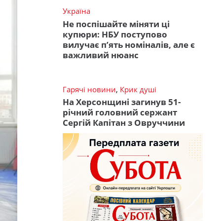
Україна
Не поспішайте міняти ці
купюри: НБУ поступово
вилучає п’ять номіналів, але є
важливий нюанс
Гарячі новини
,
Крик душі
На Херсонщині загинув 51-
річний головний сержант
Сергій Капітан з Овруччини