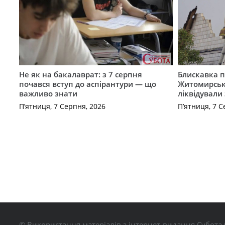
Не як на бакалаврат: з 7 серпня
Блискавка п
почався вступ до аспірантури — що
Житомирськ
важливо знати
ліквідували
П’ятниця, 7 Серпня, 2026
П’ятниця, 7 С
© Використання матеріалів з інтернет-видання Субота 