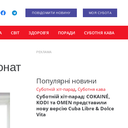
ПОВІДОМИТИ НОВИНУ
МОЯ СУБОТА
А
СВІТ
ЗДОРОВ’Я
ПОРАДИ
СУБОТНЯ КАВА
РЕКЛАМА
онат
Популярні новини
Суботній хіт-парад
,
Суботня кава
Суботній хіт-парад: COKAINÉ,
KODI та OMEN представили
нову версію Cuba Libre & Dolce
Vita