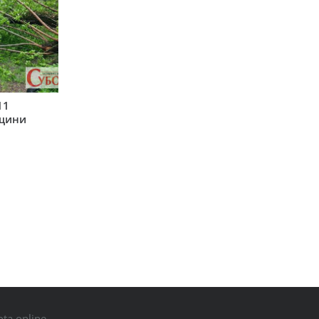
11
рщини
ta.online