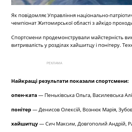
Як повідомляє Управління національно-патріоти
чемпіонат Житомирської області з айкідо проходи
Спортсмени продемонстрували майстерність викон
витривалість у розділах хайшитцу і понітеру. Техні
РЕКЛАМА
Найкращі результати показали спортсмени:
опен-ката
— Пеньківська Ольга, Василевська Алін
понітер
— Денисов Олексій, Вознюк Марія, Зубо
хайшитцу
— Сич Максим, Довгополий Андрій, Р