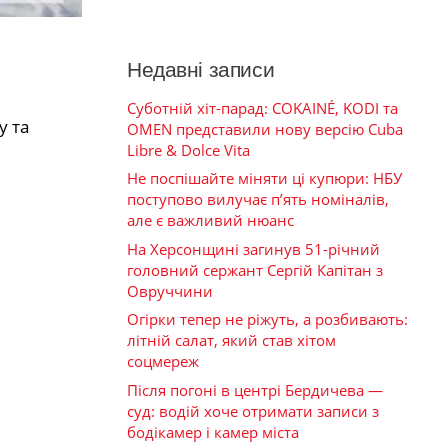
Недавні записи
Суботній хіт-парад: COKAINÉ, KODI та
у та
OMEN представили нову версію Cuba
Libre & Dolce Vita
Не поспішайте міняти ці купюри: НБУ
поступово вилучає п’ять номіналів,
але є важливий нюанс
На Херсонщині загинув 51-річний
головний сержант Сергій Капітан з
Овруччини
Огірки тепер не ріжуть, а розбивають:
літній салат, який став хітом
соцмереж
Після погоні в центрі Бердичева —
суд: водій хоче отримати записи з
бодікамер і камер міста