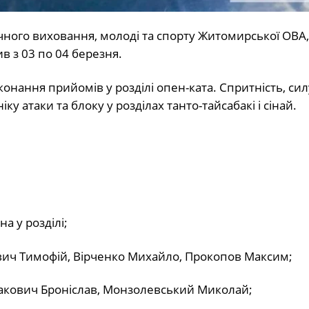
чного виховання, молоді та спорту Житомирської ОВА,
в з 03 по 04 березня.
ання прийомів у розділі опен-ката. Спритність, сил
ку атаки та блоку у розділах танто-тайсабакі і сінай.
а у розділі;
вич Тимофій, Вірченко Михайло, Прокопов Максим;
акович Броніслав, Монзолевський Миколай;