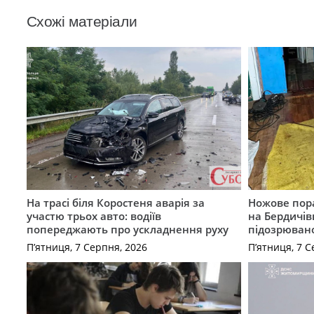
Схожі матеріали
На трасі біля Коростеня аварія за
Ножове пора
участю трьох авто: водіїв
на Бердичів
попереджають про ускладнення руху
підозрюван
П’ятниця, 7 Серпня, 2026
П’ятниця, 7 С