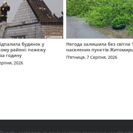
ідпалила будинок у
Негода залишила без світла 
ому районі: пожежу
населених пунктів Житоми
 за годину
П’ятниця, 7 Серпня, 2026
ерпня, 2026
Онлайн дозволяється лише за умови посилання на сайт subo