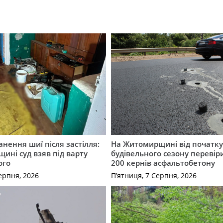
нення шиї після застілля:
На Житомирщині від початк
щині суд взяв під варту
будівельного сезону перевір
ого
200 кернів асфальтобетону
ерпня, 2026
П’ятниця, 7 Серпня, 2026