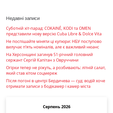
Недавні записи
Суботній хіт-парад: COKAINÉ, KODI та OMEN
представили нову версію Cuba Libre & Dolce Vita
Не поспішайте міняти ці купюри: НБУ поступово
вилучає п’ять номіналів, але є важливий нюанс
На Херсонщині загинув 51-річний головний
сержант Сергій Капітан з Овруччини
Огірки тепер не ріжуть, а розбивають: літній салат,
який став хітом соцмереж
Після погоні в центрі Бердичева — суд: водій хоче
отримати записи з бодікамер і камер міста
Серпень 2026