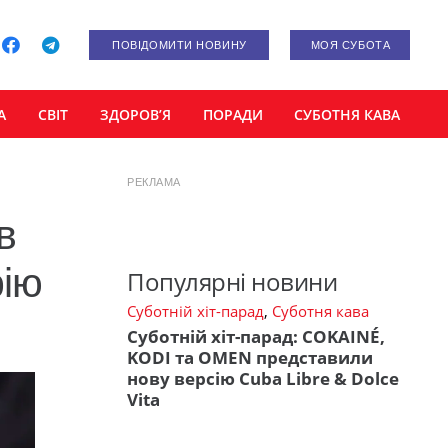
ПОВІДОМИТИ НОВИНУ
МОЯ СУБОТА
А
СВІТ
ЗДОРОВ’Я
ПОРАДИ
СУБОТНЯ КАВА
РЕКЛАМА
в
рію
Популярні новини
Суботній хіт-парад
,
Суботня кава
Суботній хіт-парад: COKAINÉ,
KODI та OMEN представили
нову версію Cuba Libre & Dolce
Vita