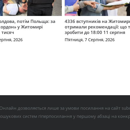
лдова, потім Польща: за
4336 вступників на Житоми
кордон» у Житомирі
отримали рекомендації: що 
 тисяч
зробити до 18:00 11 серпня
ерпня, 2026
П’ятниця, 7 Серпня, 2026
Онлайн дозволяється лише за умови посилання на сайт subo
пошукових систем гіперпосилання у першому абзаці на конк