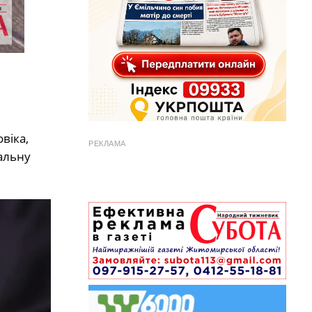
віка,
РЕКЛАМА
альну