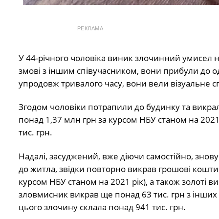
РЕКЛАМА
У 44-річного чоловіка виник злочинний умисел н
змові з іншим співучасником, вони прибули до о
упродовж тривалого часу, вони вели візуальне
Згодом чоловіки потрапили до будинку та викрали
понад 1,37 млн грн за курсом НБУ станом на 2021 
тис. грн.
Надалі, засуджений, вже діючи самостійно, знов
до житла, звідки повторно викрав грошові кошти у 
курсом НБУ станом на 2021 рік), а також золоті ви
зловмисник викрав ще понад 63 тис. грн з інших
цього злочину склала понад 941 тис. грн.