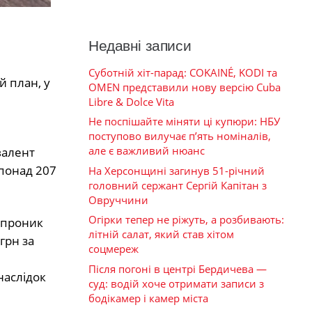
Недавні записи
Суботній хіт-парад: COKAINÉ, KODI та
й план, у
OMEN представили нову версію Cuba
Libre & Dolce Vita
Не поспішайте міняти ці купюри: НБУ
поступово вилучає п’ять номіналів,
але є важливий нюанс
валент
 понад 207
На Херсонщині загинув 51-річний
головний сержант Сергій Капітан з
Овруччини
Огірки тепер не ріжуть, а розбивають:
о проник
літній салат, який став хітом
грн за
соцмереж
Після погоні в центрі Бердичева —
наслідок
суд: водій хоче отримати записи з
бодікамер і камер міста