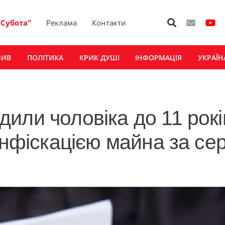
“Субота”
Реклама
Контакти
ЗИВ
ПОЛІТИКА
КРИК ДУШІ
ІНФОРМАЦІЯ
УКРАЇН
или чоловіка до 11 рокі
онфіскацією майна за се