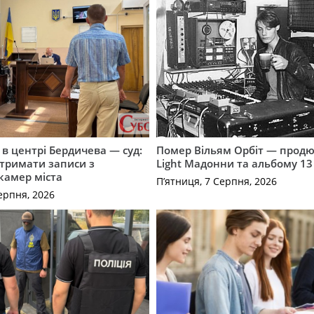
і в центрі Бердичева — суд:
Помер Вільям Орбіт — продю
отримати записи з
Light Мадонни та альбому 13 
 камер міста
П’ятниця, 7 Серпня, 2026
ерпня, 2026