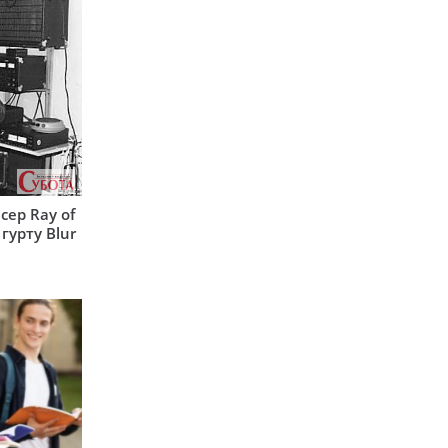
сер Ray of
гурту Blur