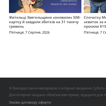
Жительці Звягельщини «оновили» SIM-
Спочатку Мо
картку й завдали збитків на 31 тисячу
«квиток за 
гривень
просили $15
П’ятниця, 7 Серпня, 2026
П’ятниця, 7 С
© Використання матеріалів з інтернет-видання Субота 
Для інтернет-видань обов’язкове пряме, відкрите для 
Умови договору оферти