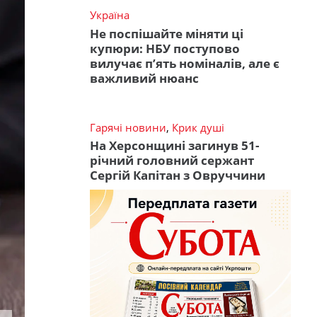
Україна
Не поспішайте міняти ці
купюри: НБУ поступово
вилучає п’ять номіналів, але є
важливий нюанс
Гарячі новини
,
Крик душі
На Херсонщині загинув 51-
річний головний сержант
Сергій Капітан з Овруччини