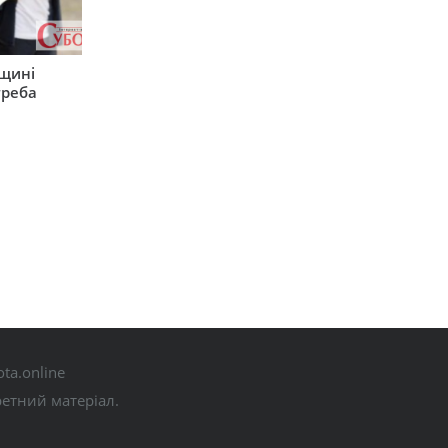
рщині
треба
ta.online
ретний матеріал.