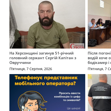
На Херсонщині загинув 51-річний
Після погон
головний сержант Сергій Капітан з
водій хоче 
Овруччини
бодікамер і
П’ятниця, 7 Серпня, 2026
П’ятниця, 7 С