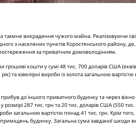
а таємне викрадення чужого майна. Реалізовуючи сві
дного з населених пунктів Коростенського району, де,
 спостереження за приватним домоволодінням.
 грошові кошти у сумі 48 тис. 700 доларів США (екві
рік) та ювелірні вироби із золота загальною вартістю
у прибув до іншого приватного будинку та через вікн
розмірі 287 тис. грн та 20 тис. доларів США (550 тис. 
роби загальною вартістю понад 41 тис. грн. Крім того,
 приміщень будинку. Загальна сума завданої шкоди в