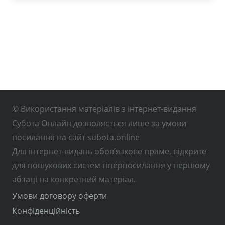
© Використання матеріалів з інтернет-видання
Субота Онлайн дозволяється лише за умови
посилання на сайт subota.online
Для інтернет-видань обов’язкове пряме, відкрите
для пошукових систем гіперпосилання у першому
абзаці на конкретний матеріал.
Умови договору оферти
Конфіденційність