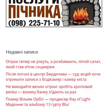
Недавні записи
Огірки тепер не ріжуть, а розбивають: літній салат,
який став хітом соцмереж
Після погоні в центрі Бердичева — суд: водій хоче
отримати записи з бодікамер і камер міста
Не викидайте великі огірки: зробіть кроповий
реліш — взимку банку з’їдають за раз
Помер Вільям Орбіт — продюсер Ray of Light
Мадонни та альбому 13 гурту Blur