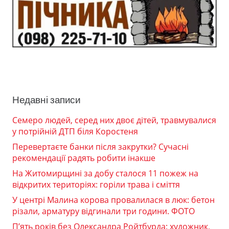
Недавні записи
Семеро людей, серед них двоє дітей, травмувалися
у потрійній ДТП біля Коростеня
Перевертаєте банки після закрутки? Сучасні
рекомендації радять робити інакше
На Житомирщині за добу сталося 11 пожеж на
відкритих територіях: горіли трава і сміття
У центрі Малина корова провалилася в люк: бетон
різали, арматуру відгинали три години. ФОТО
П’ять років без Олександра Ройтбурда: художник,