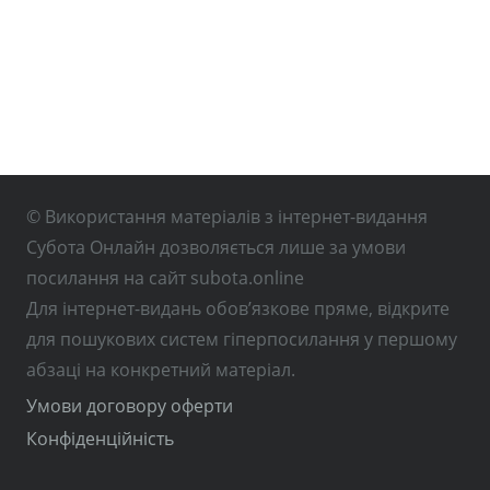
© Використання матеріалів з інтернет-видання
Субота Онлайн дозволяється лише за умови
посилання на сайт subota.online
Для інтернет-видань обов’язкове пряме, відкрите
для пошукових систем гіперпосилання у першому
абзаці на конкретний матеріал.
Умови договору оферти
Конфіденційність