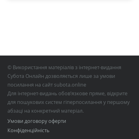
© Використання матеріалів з інтернет-видання
Субота Онлайн дозволяється лише за умови
посилання на сайт subota.online
Для інтернет-видань обов’язкове пряме, відкрите
для пошукових систем гіперпосилання у першому
абзаці на конкретний матеріал.
Умови договору оферти
Конфіденційність