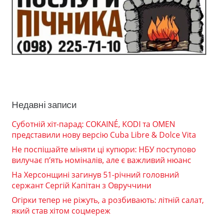
Недавні записи
Суботній хіт-парад: COKAINÉ, KODI та OMEN
представили нову версію Cuba Libre & Dolce Vita
Не поспішайте міняти ці купюри: НБУ поступово
вилучає п’ять номіналів, але є важливий нюанс
На Херсонщині загинув 51-річний головний
сержант Сергій Капітан з Овруччини
Огірки тепер не ріжуть, а розбивають: літній салат,
який став хітом соцмереж