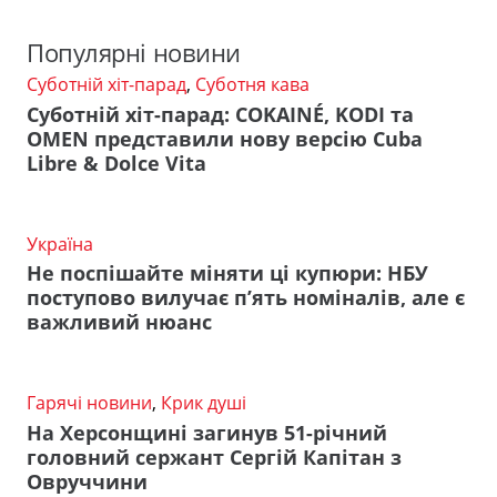
Популярні новини
Суботній хіт-парад
,
Суботня кава
Суботній хіт-парад: COKAINÉ, KODI та
OMEN представили нову версію Cuba
Libre & Dolce Vita
Україна
Не поспішайте міняти ці купюри: НБУ
поступово вилучає п’ять номіналів, але є
важливий нюанс
Гарячі новини
,
Крик душі
На Херсонщині загинув 51-річний
головний сержант Сергій Капітан з
Овруччини