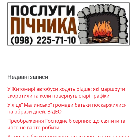
Недавні записи
У Житомирі автобуси ходять рідше: які маршрути
скоротили та коли повернуть старі графіки
У ліцеї Малинської громади батьки поскаржилися
на образи дітей. ВІДЕО
Преображення Господнє 6 серпня: що святити та
чого не варто робити
Як розслабити втомлену спину перед сном: проста