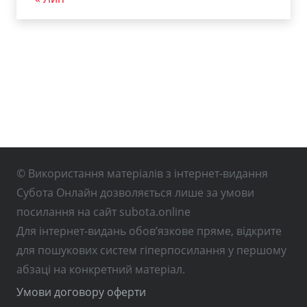
© Використання матеріалів з інтернет-видання
Субота Онлайн дозволяється лише за умови
посилання на сайт subota.online
Для інтернет-видань обов’язкове пряме, відкрите
для пошукових систем гіперпосилання у першому
абзаці на конкретний матеріал.
Умови договору оферти