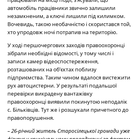
автомобіль працівники звично залишили
незамкненим, а ключі лишили під килимком.
Вочевидь, такою необачністю і скористався той,
хто упродовж ночі потрапив на територію.
У ході першочергових заходів правоохоронці
зібрали необхідні відомості, у тому числі і
записи камер відеоспостереження,
розташованих на об’єктах поблизу
підприємства. Таким чином вдалося вистежити
рух автоцистерни. У результаті подальшої
перевірки викрадену вантажівку
правоохоронці виявили покинутою неподалік
с. Більківців. Тут же і розшукали причетного до
правопорушення.
– 26-річний житель Старосілецької громади уже
фігурує у кримінальному провадженні за фактом