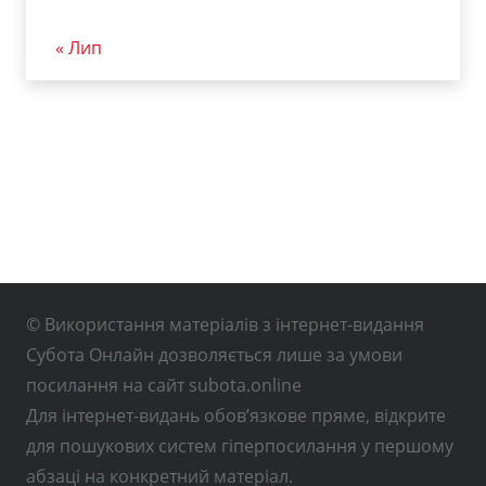
« Лип
© Використання матеріалів з інтернет-видання
Субота Онлайн дозволяється лише за умови
посилання на сайт subota.online
Для інтернет-видань обов’язкове пряме, відкрите
для пошукових систем гіперпосилання у першому
абзаці на конкретний матеріал.