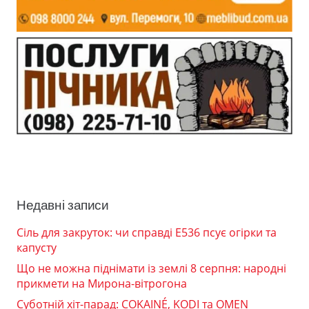
Недавні записи
Сіль для закруток: чи справді Е536 псує огірки та
капусту
Що не можна піднімати із землі 8 серпня: народні
прикмети на Мирона-вітрогона
Суботній хіт-парад: COKAINÉ, KODI та OMEN