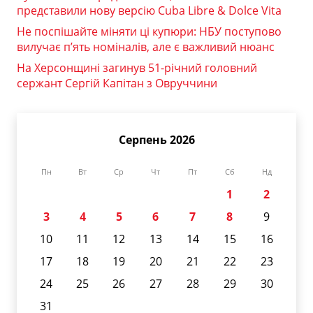
представили нову версію Cuba Libre & Dolce Vita
Не поспішайте міняти ці купюри: НБУ поступово
вилучає п’ять номіналів, але є важливий нюанс
На Херсонщині загинув 51-річний головний
сержант Сергій Капітан з Овруччини
Серпень 2026
Пн
Вт
Ср
Чт
Пт
Сб
Нд
1
2
3
4
5
6
7
8
9
10
11
12
13
14
15
16
17
18
19
20
21
22
23
24
25
26
27
28
29
30
31