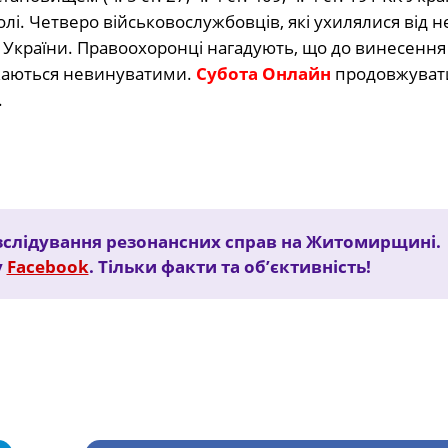
олі. Четверо військовослужбовців, які ухилялися від 
КК України. Правоохоронці нагадують, що до винесення
ажаються невинуватими.
Субота Онлайн
продовжуват
.
зслідування резонансних справ на Житомирщині.
у
Facebook
. Тільки факти та об’єктивність!