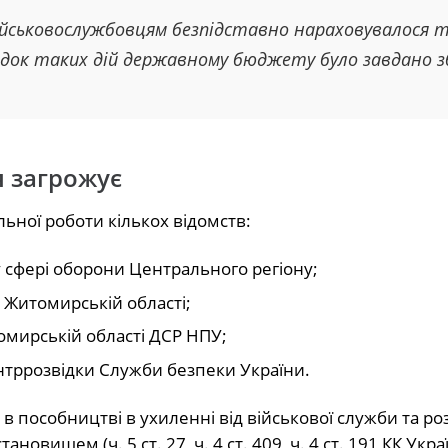
ійськовослужбовцям безпідставно нараховувалося 
ідок таких дій державному бюджету було завдано 
я загрожує
ьної роботи кількох відомств:
 сфері оборони Центрального регіону;
в Житомирській області;
омирській області ДСР НПУ;
нтррозвідки Служби безпеки України.
в пособництві в ухиленні від військової служби та роз
ищем (ч. 5 ст. 27, ч. 4 ст. 409, ч. 4 ст. 191 КК Укра