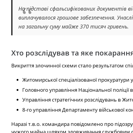
На підставі сфальсифікованих документів в
виплачувалося грошове забезпечення. Унасл
на загальну суму майже 370 тисяч гривень.
Хто розслідував та яке покаранн
Викриття злочинної схеми стало результатом спіл
Житомирської спеціалізованої прокуратури у
Головного управління Національної поліції 
Управління стратегічних розслідувань в Жит
8-го управління Департаменту військової ко
Наразі т.в.о. командира повідомлено про підозру 
чужого майна шляхом зловживання службовим станов