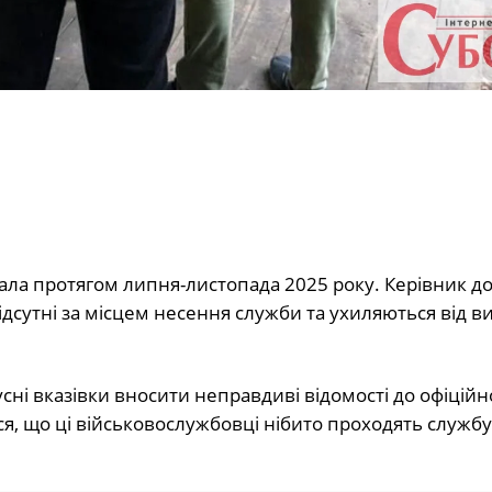
вала протягом липня-листопада 2025 року. Керівник д
ідсутні за місцем несення служби та ухиляються від 
сні вказівки вносити неправдиві відомості до офіційн
я, що ці військовослужбовці нібито проходять службу