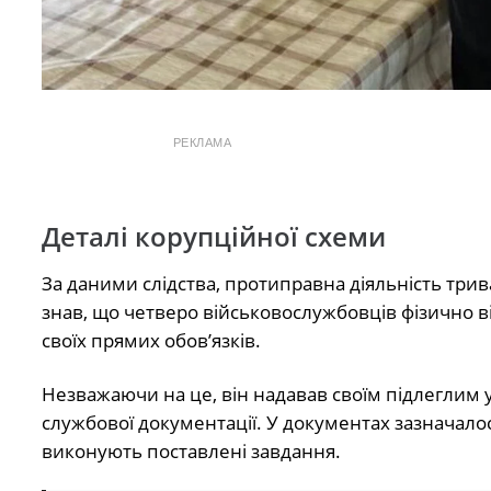
РЕКЛАМА
Деталі корупційної схеми
За даними слідства, протиправна діяльність три
знав, що четверо військовослужбовців фізично в
своїх прямих обов’язків.
Незважаючи на це, він надавав своїм підлеглим у
службової документації. У документах зазначалос
виконують поставлені завдання.