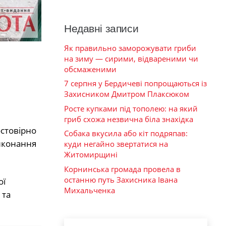
Недавні записи
Як правильно заморожувати гриби
на зиму — сирими, відвареними чи
обсмаженими
7 серпня у Бердичеві попрощаються із
Захисником Дмитром Плаксюком
Росте купками під тополею: на який
гриб схожа незвична біла знахідка
остовірно
Собака вкусила або кіт подряпав:
виконання
куди негайно звертатися на
Житомирщині
Корнинська громада провела в
останню путь Захисника Івана
ої
Михальченка
 та