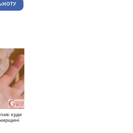
ЬНОТУ
япав: куди
омирщині