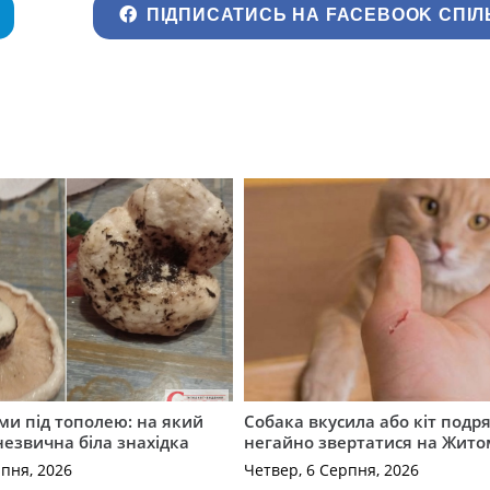
ПІДПИСАТИСЬ НА FACEBOOK СПІЛ
ми під тополею: на який
Собака вкусила або кіт подр
незвична біла знахідка
негайно звертатися на Жит
рпня, 2026
Четвер, 6 Серпня, 2026