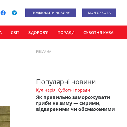
ПОВІДОМИТИ НОВИНУ
МОЯ СУБОТА
А
СВІТ
ЗДОРОВ’Я
ПОРАДИ
СУБОТНЯ КАВА
РЕКЛАМА
Популярні новини
Кулінарія
,
Суботні поради
Як правильно заморожувати
гриби на зиму — сирими,
відвареними чи обсмаженими