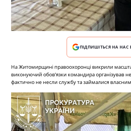
ПІДПИШІТЬСЯ НА НАС 
На Житомирщині правоохоронці викрили масштабн
виконуючий обов’язки командира організував не
фактично не несли службу та займалися власни