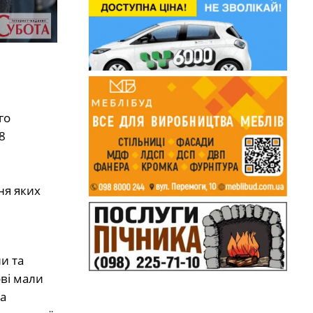
го
8
ня яких
и та
ві мали
а