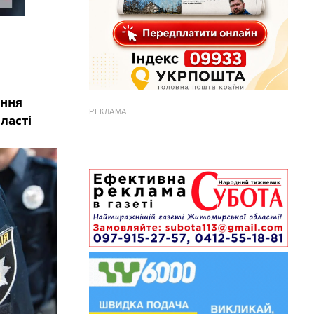
іння
РЕКЛАМА
ласті