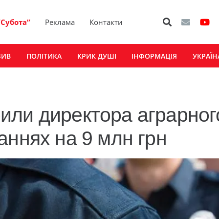
“Субота”
Реклама
Контакти
ЗИВ
ПОЛІТИКА
КРИК ДУШІ
ІНФОРМАЦІЯ
УКРАЇН
или директора аграрног
аннях на 9 млн грн