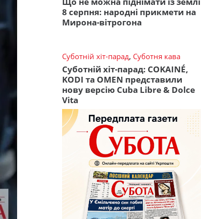
Що не можна піднімати із землі
8 серпня: народні прикмети на
Мирона-вітрогона
Суботній хіт-парад
,
Суботня кава
Суботній хіт-парад: COKAINÉ,
KODI та OMEN представили
нову версію Cuba Libre & Dolce
Vita