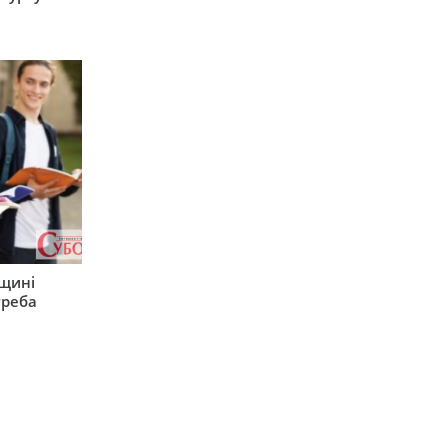
рщині
треба