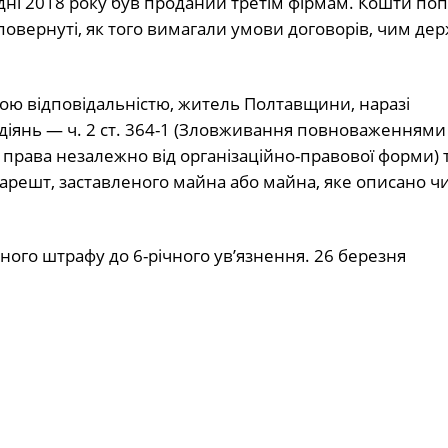
дні 2018 року був проданий третім фірмам. Кошти по
повернуті, як того вимагали умови договорів, чим дер
ою відповідальністю, житель Полтавщини, наразі
іянь — ч. 2 ст. 364-1 (Зловживання повноваженнями
ава незалежно від організаційно-правової форми) та 
 арешт, заставленого майна або майна, яке описано чи
ного штрафу до 6-річного ув’язнення. 26 березня