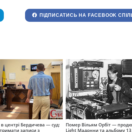
ПІДПИСАТИСЬ НА FACEBOOK СПІЛ
і в центрі Бердичева — суд:
Помер Вільям Орбіт — продю
отримати записи з
Light Мадонни та альбому 13 