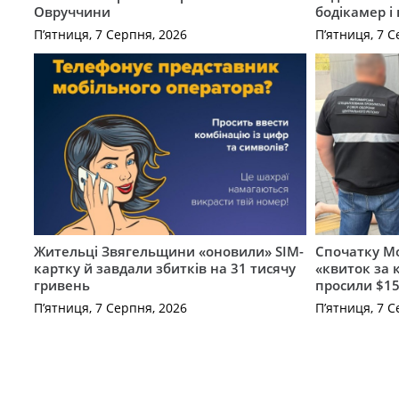
Овруччини
бодікамер і
П’ятниця, 7 Серпня, 2026
П’ятниця, 7 С
Жительці Звягельщини «оновили» SIM-
Спочатку Мо
картку й завдали збитків на 31 тисячу
«квиток за 
гривень
просили $15
П’ятниця, 7 Серпня, 2026
П’ятниця, 7 С