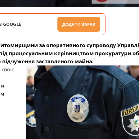
В GOOGLE
ДОДАТИ ЗАРАЗ
П Житомирщини за оперативного супроводу Управл
У під процесуальним керівництвом прокуратури об
 відчуження заставленого майна.
о свою
ми
им