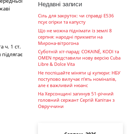
передньої
Недавні записи
жаві
Сіль для закруток: чи справді Е536
псує огірки та капусту
Що не можна піднімати із землі 8
серпня: народні прикмети на
Мирона-вітрогона
ч. 1 ст.
Суботній хіт-парад: COKAINÉ, KODI та
 підлягає
OMEN представили нову версію Cuba
Libre & Dolce Vita
Не поспішайте міняти ці купюри: НБУ
поступово вилучає п’ять номіналів,
але є важливий нюанс
На Херсонщині загинув 51-річний
головний сержант Сергій Капітан з
Овруччини
Серпень 2026