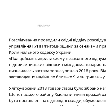
РЕКЛАМА
Розслідування проводили слідчі відділу розслідув
управління ГУНП Житомирщини за ознаками правоп
Кримінального кодексу України.
«Поліцейські викрили схему незаконного відчуже
підприємницьких відносин між двома товариствам
визначалась застава зерна урожаю 2018 року. Від
заставодавця надійшло близько 9 млн гривень у к
Улітку-восени 2018 товариством було зібрано н
Шепетівського району Хмельниччини врожай озим
бути поставлені на відповідні склади, обумовлен