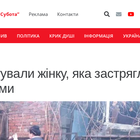
“Субота”
Реклама
Контакти
ЗИВ
ПОЛІТИКА
КРИК ДУШІ
ІНФОРМАЦІЯ
УКРАЇН
вали жінку, яка застряг
ами