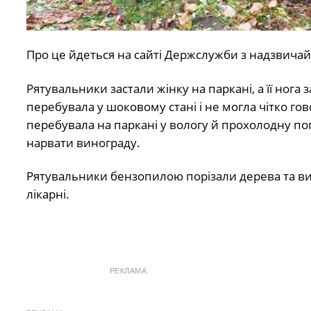
Про це йдеться на сайті Держслужби з надзвичай
Рятувальники застали жінку на паркані, а її нога
перебувала у шоковому стані і не могла чітко гово
перебувала на паркані у вологу й прохолодну по
нарвати винограду.
Рятувальники бензопилою порізали дерева та виз
лікарні.
РЕКЛАМА