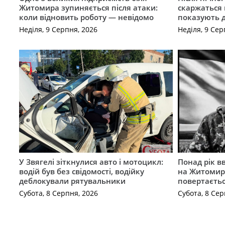
Житомира зупиняється після атаки:
скаржаться 
коли відновить роботу — невідомо
показують 
Неділя, 9 Серпня, 2026
Неділя, 9 Сер
У Звягелі зіткнулися авто і мотоцикл:
Понад рік в
водій був без свідомості, водійку
на Житомир
деблокували рятувальники
повертаєть
Субота, 8 Серпня, 2026
Субота, 8 Сер