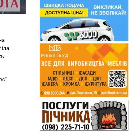
на
піла
сь
вої