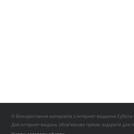
© Використання матеріалів з інтернет-видання Субота 
Для інтернет-видань обов’язкове пряме, відкрите для 
Умови договору оферти