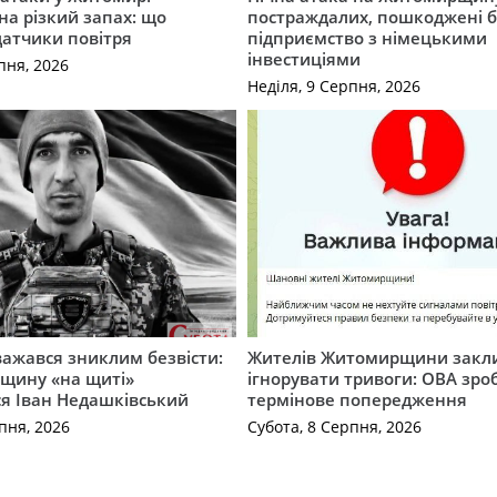
на різкий запах: що
постраждалих, пошкоджені б
датчики повітря
підприємство з німецькими
інвестиціями
пня, 2026
Неділя, 9 Серпня, 2026
важався зниклим безвісти:
Жителів Житомирщини закл
щину «на щиті»
ігнорувати тривоги: ОВА зро
ся Іван Недашківський
термінове попередження
пня, 2026
Субота, 8 Серпня, 2026