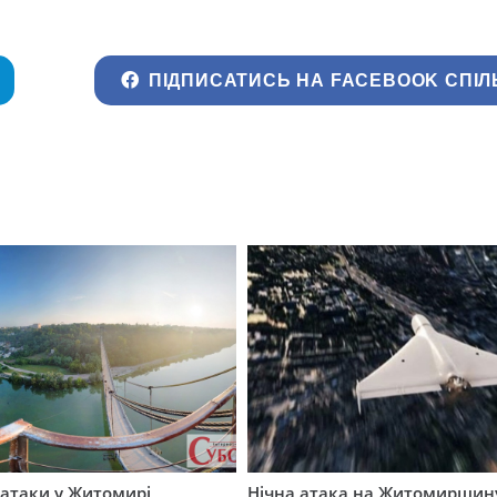
ПІДПИСАТИСЬ НА FACEBOOK СПІЛ
ї атаки у Житомирі
Нічна атака на Житомирщину