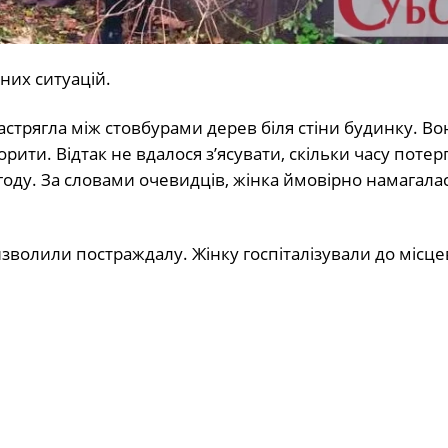
них ситуацій.
 застрягла між стовбурами дерев біля стіни будинку. Во
рити. Відтак не вдалося з’ясувати, скільки часу потер
году. За словами очевидців, жінка ймовірно намагала
волили постраждалу. Жінку госпіталізували до місце