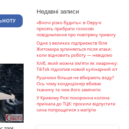
Недавні записи
ЬНОТУ
«Вночі різко будить»: в Овручі
просять прибрати голосові
повідомлення про повітряну тривогу
Одне з великих підприємств біля
Житомира зупиняється після атаки:
коли відновить роботу — невідомо
Хліб, який можна зім’яти як хмаринку:
TikTok підхопив новий кулінарний хіт
Рушники більше не вбирають воду?
Ось чому кондиціонер вбиває
тканину та чим його замінити
У Кривому Розі похоронна колона
приїхала до ТЦК: просили відпустити
сина попрощатися з матір’ю
: троє