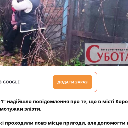
В GOOGLE
ДОДАТИ ЗАРАЗ
01” надійшло повідомлення про те, що в місті Кор
амотужки злізти.
кі проходили повз місце пригоди, але допомогти