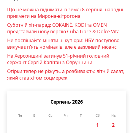
Що не можна піднімати із землі 8 серпня: народні
прикмети на Мирона-вітрогона
Суботній хіт-парад: COKAINÉ, KODI та OMEN
представили нову версію Cuba Libre & Dolce Vita
Не поспішайте міняти ці купюри: НБУ поступово
вилучає п’ять номіналів, але є важливий нюанс
На Херсонщині загинув 51-річний головний
сержант Сергій Капітан з Овруччини
Огірки тепер не ріжуть, а розбивають: літній салат,
який став хітом соцмереж
Серпень 2026
Пн
Вт
Ср
Чт
Пт
Сб
Нд
1
2