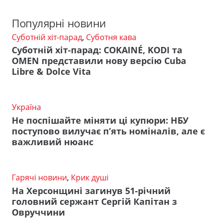
Популярні новини
Суботній хіт-парад
,
Суботня кава
Суботній хіт-парад: COKAINÉ, KODI та
OMEN представили нову версію Cuba
Libre & Dolce Vita
Україна
Не поспішайте міняти ці купюри: НБУ
поступово вилучає п’ять номіналів, але є
важливий нюанс
Гарячі новини
,
Крик душі
На Херсонщині загинув 51-річний
головний сержант Сергій Капітан з
Овруччини