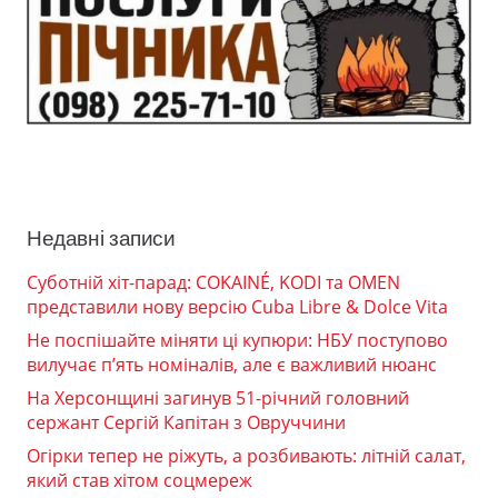
Недавні записи
Суботній хіт-парад: COKAINÉ, KODI та OMEN
представили нову версію Cuba Libre & Dolce Vita
Не поспішайте міняти ці купюри: НБУ поступово
вилучає п’ять номіналів, але є важливий нюанс
На Херсонщині загинув 51-річний головний
сержант Сергій Капітан з Овруччини
Огірки тепер не ріжуть, а розбивають: літній салат,
який став хітом соцмереж