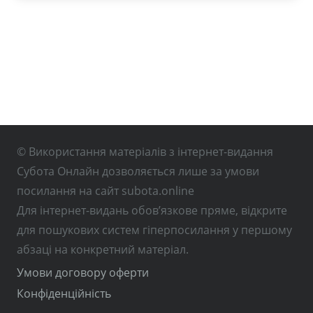
© Використання матеріалів з інтернет-видання
Субота Онлайн дозволяється лише за умови
посилання на сайт subota.online
Для інтернет-видань обов’язкове пряме, відкрите
для пошукових систем гіперпосилання у першому
абзаці на конкретний матеріал.
Умови договору оферти
Конфіденційність