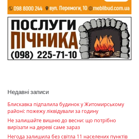
Недавні записи
Блискавка підпалила будинок у Житомирському
районі: пожежу ліквідували за годину
Не залишайте вишню до весни: що потрібно
вирізати на дереві саме зараз
Негода залишила без світла 11 населених пунктів