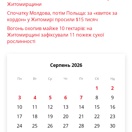
Житомирщини
Спочатку Молдова, потім Польща: за «квиток за
кордон» у Житомирі просили $15 тисяч
Вогонь охопив майже 10 гектарів: на
Житомирщині зафіксували 11 пожеж сухої
рослинності
Серпень 2026
Пн
Вт
Ср
Чт
Пт
Сб
Нд
1
2
3
4
5
6
7
8
9
10
11
12
13
14
15
16
17
18
19
20
21
22
23
24
25
26
27
28
29
30