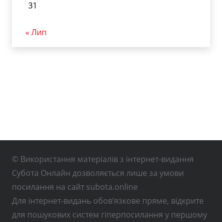
31
« Лип
© Використання матеріалів з інтернет-видання
Субота Онлайн дозволяється лише за умови
посилання на сайт subota.online
Для інтернет-видань обов’язкове пряме, відкрите
для пошукових систем гіперпосилання у першому