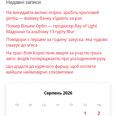
Недавні записи
Не викидайте великі огірки: зробіть кроповий
реліш — взимку банку з’їдають за раз
Помер Вільям Орбіт — продюсер Ray of Light
Мадонни та альбому 13 гурту Blur
Помідори з перцем за годину: закуска, яка чудово
смакує до м’яса
На трасі біля Коростеня аварія за участю трьох
авто: водіїв попереджають про ускладнення руху
Що додати до курячого фаршу, щоб котлети
вийшли неймовірно соковитими
Серпень 2026
Пн
Вт
Ср
Чт
Пт
Сб
Нд
1
2