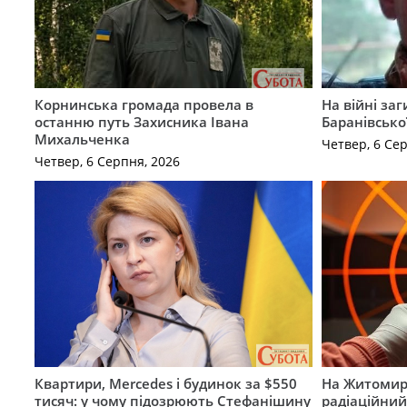
Корнинська громада провела в
На війні за
останню путь Захисника Івана
Баранівсько
Михальченка
Четвер, 6 Се
Четвер, 6 Серпня, 2026
Квартири, Mercedes і будинок за $550
На Житомир
тисяч: у чому підозрюють Стефанішину
радіаційний