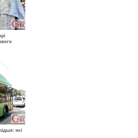
орі
ового
ідше: які
и