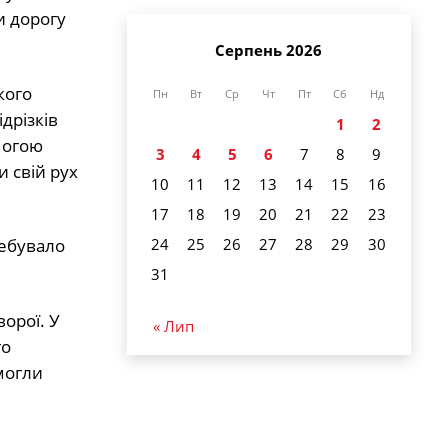
и дорогу
Серпень 2026
кого
Пн
Вт
Ср
Чт
Пт
Сб
Нд
дрізків
1
2
могою
3
4
5
6
7
8
9
и свій рух
10
11
12
13
14
15
16
17
18
19
20
21
22
23
ребувало
24
25
26
27
28
29
30
31
орої. У
« Лип
го
могли