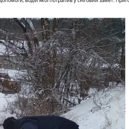
опомоги, водій якої потрапив у сніговий замет. Приг