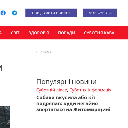
ПОВІДОМИТИ НОВИНУ
МОЯ СУБОТА
А
СВІТ
ЗДОРОВ’Я
ПОРАДИ
СУБОТНЯ КАВА
РЕКЛАМА
и
Популярні новини
Суботній лікар
,
Суботня інформація
Собака вкусила або кіт
подряпав: куди негайно
звертатися на Житомирщині