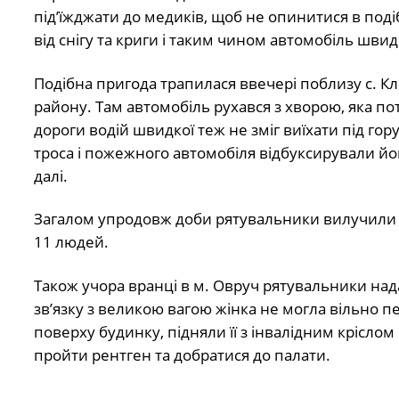
під’їжджати до медиків, щоб не опинитися в поді
від снігу та криги і таким чином автомобіль швидк
Подібна пригода трапилася ввечері поблизу с. К
району. Там автомобіль рухався з хворою, яка по
дороги водій швидкої теж не зміг виїхати під го
троса і пожежного автомобіля відбуксирували йог
далі.
Загалом упродовж доби рятувальники вилучили зі
11 людей.
Також учора вранці в м. Овруч рятувальники над
зв’язку з великою вагою жінка не могла вільно пе
поверху будинку, підняли її з інвалідним крісло
пройти рентген та добратися до палати.