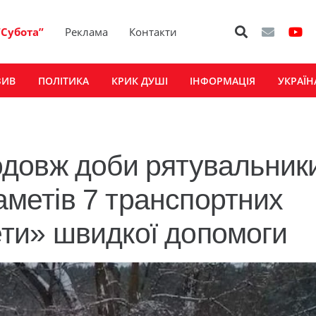
“Субота”
Реклама
Контакти
ЗИВ
ПОЛІТИКА
КРИК ДУШІ
ІНФОРМАЦІЯ
УКРАЇН
довж доби рятувальник
заметів 7 транспортних
рети» швидкої допомоги