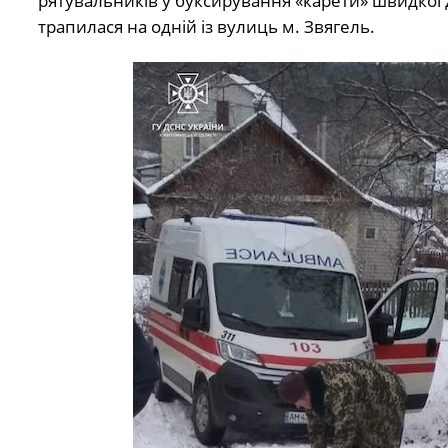
рятувальників у буксирування «карети» швидкої д
трапилася на одній із вулиць м. Звягель.