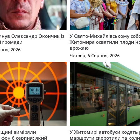
гинув Олександр Окончик із
У Свято-Михайлівському соб
ї громади
Житомира освятили плоди н
врожаю
рпня, 2026
Четвер, 6 Серпня, 2026
щині виміряли
У Житомирі автобуси ходять р
 фон 6 серпня: який
маршрути скоротили та кол