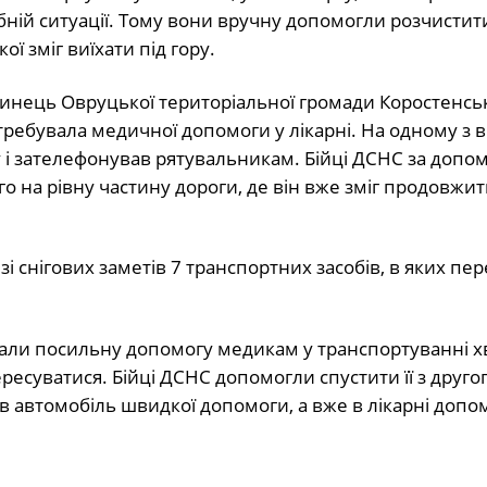
бній ситуації. Тому вони вручну допомогли розчистит
ої зміг виїхати під гору.
линець Овруцької територіальної громади Коростенсь
требувала медичної допомоги у лікарні. На одному з ві
ру і зателефонував рятувальникам. Бійці ДСНС за допо
о на рівну частину дороги, де він вже зміг продовжит
 снігових заметів 7 транспортних засобів, в яких пе
али посильну допомогу медикам у транспортуванні хв
ресуватися. Бійці ДСНС допомогли спустити її з друго
м в автомобіль швидкої допомоги, а вже в лікарні допо