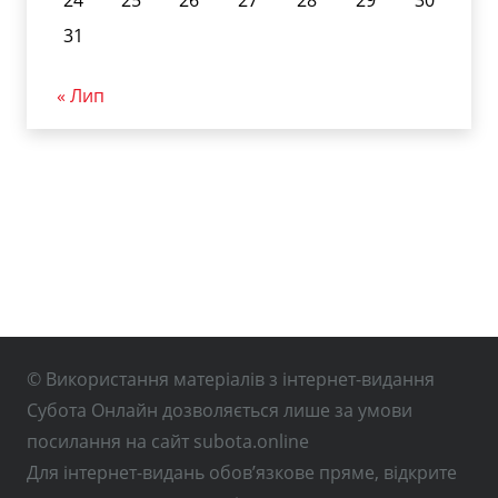
24
25
26
27
28
29
30
31
« Лип
© Використання матеріалів з інтернет-видання
Субота Онлайн дозволяється лише за умови
посилання на сайт subota.online
Для інтернет-видань обов’язкове пряме, відкрите