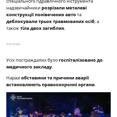
спеціального гідравлічного інструмента
надзвичайники
розрізали металеві
конструкції понівечених авто
та
деблокували трьох травмованих осіб
, а
також
тіла двох загиблих
.
РЕКЛАМА
Усіх постраждалих було
госпіталізовано до
медичного закладу
.
Наразі
обставини та причини аварії
встановлюють правоохоронні органи
.