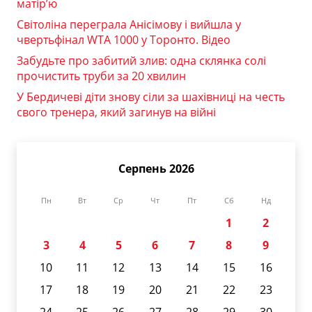
матір’ю
Світоліна переграла Анісімову і вийшла у
чвертьфінал WTA 1000 у Торонто. Відео
Забудьте про забитий злив: одна склянка солі
прочистить труби за 20 хвилин
У Бердичеві діти знову сіли за шахівниці на честь
свого тренера, який загинув на війні
Серпень 2026
Пн
Вт
Ср
Чт
Пт
Сб
Нд
1
2
3
4
5
6
7
8
9
10
11
12
13
14
15
16
17
18
19
20
21
22
23