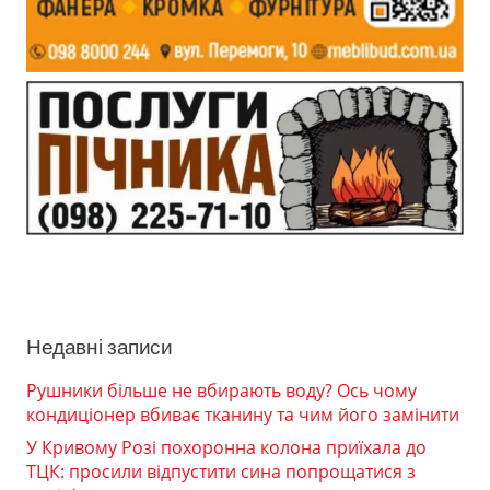
Недавні записи
Рушники більше не вбирають воду? Ось чому
кондиціонер вбиває тканину та чим його замінити
У Кривому Розі похоронна колона приїхала до
ТЦК: просили відпустити сина попрощатися з