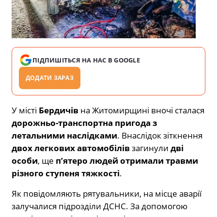
ПІДПИШІТЬСЯ НА НАС В GOOGLE
ДОДАТИ ЗАРАЗ
У місті
Бердичів
на Житомирщині вночі сталася
дорожньо-транспортна пригода з
летальними наслідками
. Внаслідок зіткнення
двох легкових автомобілів
загинули
дві
особи
, ще
п’ятеро людей отримали травми
різного ступеня тяжкості
.
Як повідомляють рятувальники, на місце аварії
залучалися підрозділи ДСНС. За допомогою