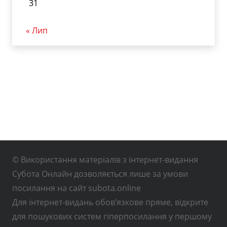
31
« Лип
© Використання матеріалів з інтернет-видання
Субота Онлайн дозволяється лише за умови
посилання на сайт subota.online
Для інтернет-видань обов’язкове пряме, відкрите
для пошукових систем гіперпосилання у першому