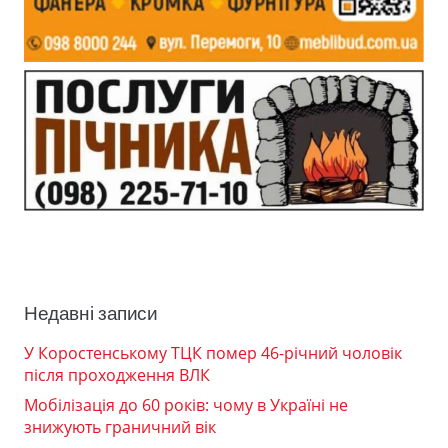
Недавні записи
У Коростенському ТЦК помер 46-річний чоловік
після проходження ВЛК
Мобілізація до 60 років: чому в Україні не
знижують граничний вік