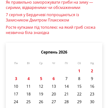
Як правильно заморожувати гриби на зиму —
сирими, відвареними чи обсмаженими
7 серпня у Бердичеві попрощаються із
Захисником Дмитром Плаксюком
Росте купками під тополею: на який гриб схожа
незвична біла знахідка
Серпень 2026
Пн
Вт
Ср
Чт
Пт
Сб
Нд
1
2
3
4
5
6
7
8
9
10
11
12
13
14
15
16
17
18
19
20
21
22
23
24
25
26
27
28
29
30