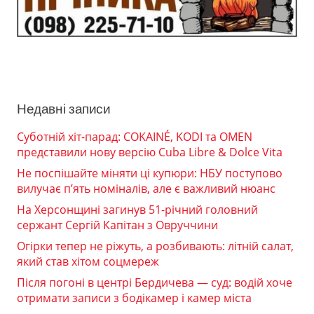
Недавні записи
Суботній хіт-парад: COKAINÉ, KODI та OMEN
представили нову версію Cuba Libre & Dolce Vita
Не поспішайте міняти ці купюри: НБУ поступово
вилучає п’ять номіналів, але є важливий нюанс
На Херсонщині загинув 51-річний головний
сержант Сергій Капітан з Овруччини
Огірки тепер не ріжуть, а розбивають: літній салат,
який став хітом соцмереж
Після погоні в центрі Бердичева — суд: водій хоче
отримати записи з бодікамер і камер міста