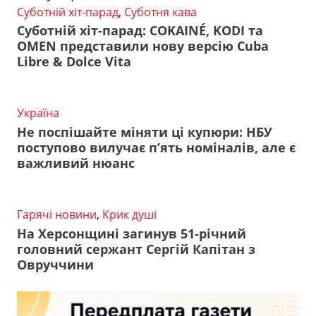
Суботній хіт-парад
,
Суботня кава
Суботній хіт-парад: COKAINÉ, KODI та
OMEN представили нову версію Cuba
Libre & Dolce Vita
Україна
Не поспішайте міняти ці купюри: НБУ
поступово вилучає п’ять номіналів, але є
важливий нюанс
Гарячі новини
,
Крик душі
На Херсонщині загинув 51-річний
головний сержант Сергій Капітан з
Овруччини