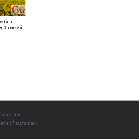
и без
 4 тисячі
ta.online
ретний матеріал.