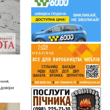
ення.
 довіри