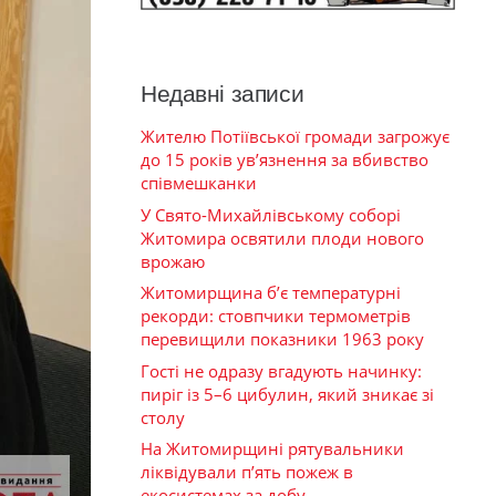
Недавні записи
Жителю Потіївської громади загрожує
до 15 років ув’язнення за вбивство
співмешканки
У Свято-Михайлівському соборі
Житомира освятили плоди нового
врожаю
Житомирщина б’є температурні
рекорди: стовпчики термометрів
перевищили показники 1963 року
Гості не одразу вгадують начинку:
пиріг із 5–6 цибулин, який зникає зі
столу
На Житомирщині рятувальники
ліквідували п’ять пожеж в
екосистемах за добу