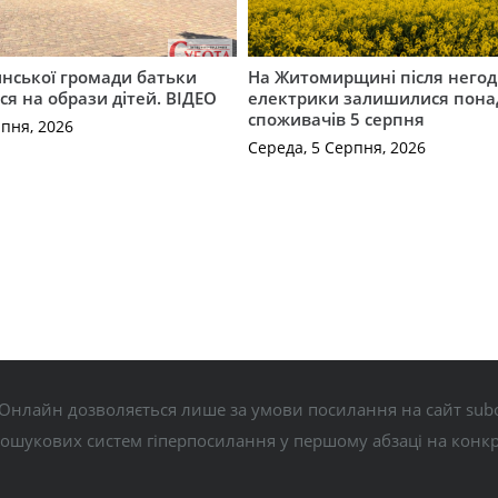
инської громади батьки
На Житомирщині після негод
я на образи дітей. ВІДЕО
електрики залишилися понад
споживачів 5 серпня
рпня, 2026
Середа, 5 Серпня, 2026
Онлайн дозволяється лише за умови посилання на сайт subo
пошукових систем гіперпосилання у першому абзаці на конк