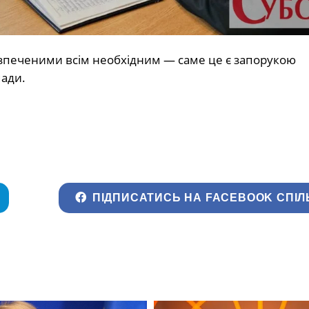
зпеченими всім необхідним — саме це є запорукою
мади.
ПІДПИСАТИСЬ НА FACEBOOK СПІЛ