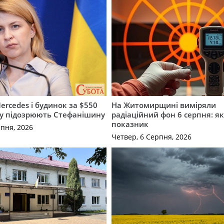
ercedes і будинок за $550
На Житомирщині виміряли
му підозрюють Стефанішину
радіаційний фон 6 серпня: я
показник
рпня, 2026
Четвер, 6 Серпня, 2026