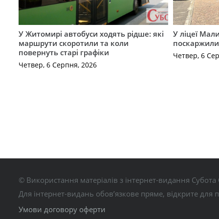
У Житомирі автобуси ходять рідше: які
У ліцеї Мал
маршрути скоротили та коли
поскаржилис
повернуть старі графіки
Четвер, 6 Се
Четвер, 6 Серпня, 2026
© Використання матеріалів з інтернет-видання Субота 
Для інтернет-видань обов’язкове пряме, відкрите для 
Умови договору оферти