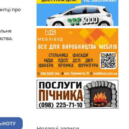
антці про
альне
ства.
ЬНОТУ
Недавні записи