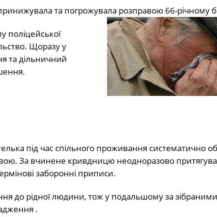
принижувала та погрожувала розправою 66-річному б
лу поліцейської
льство. Щоразу у
ня та дільничний
шення.
телька під час спільного проживання систематично о
авою. За вчинене кривдницю неодноразово притягува
термінові заборонні приписи.
ення до рідної людини, тож у подальшому за зібраним
адження .