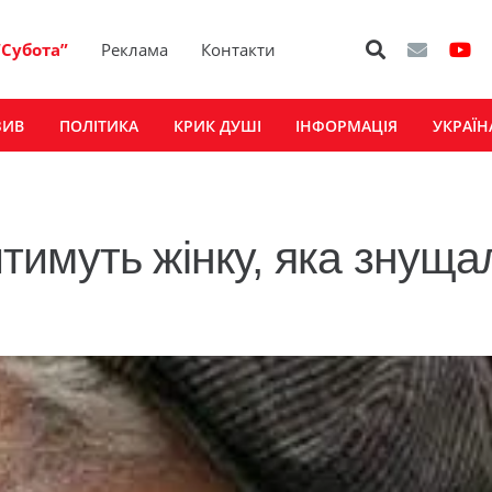
“Субота”
Реклама
Контакти
ЗИВ
ПОЛІТИКА
КРИК ДУШІ
ІНФОРМАЦІЯ
УКРАЇН
тимуть жінку, яка знуща