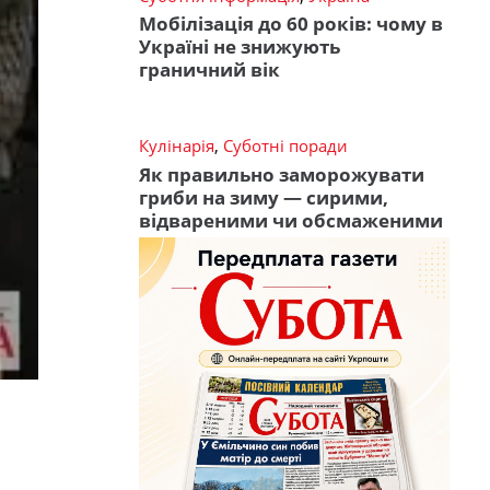
Мобілізація до 60 років: чому в
Україні не знижують
граничний вік
Кулінарія
,
Суботні поради
Як правильно заморожувати
гриби на зиму — сирими,
відвареними чи обсмаженими