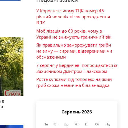
У Коростенському ТЦК помер 46-
річний чоловік після проходження
ВЛК
Мобілізація до 60 років: чому в
Україні не знижують граничний вік
Як правильно заморожувати гриби
на зиму — сирими, відвареними чи
обсмаженими
7 серпня у Бердичеві попрощаються із
Захисником Дмитром Плаксюком
Росте купками під тополею: на який
гриб схожа незвична біла знахідка
 в
на
Серпень 2026
Пн
Вт
Ср
Чт
Пт
Сб
Нд