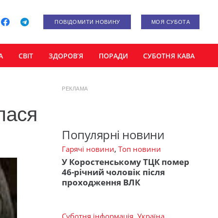
ПОВІДОМИТИ НОВИНУ
МОЯ СУБОТА
А
СВІТ
ЗДОРОВ’Я
ПОРАДИ
СУБОТНЯ КАВА
РЕКЛАМА
лася
Популярні новини
Гарячі новини
,
Топ новини
У Коростенському ТЦК помер
46-річний чоловік після
проходження ВЛК
Суботня інформація
,
Україна