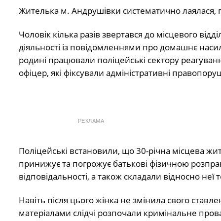
Жителька м. Андрушівки систематично лаялася, 
Чоловік кілька разів звертався до місцевого відді
діяльності із повідомленнями про домашнє наси
родині працювали поліцейські сектору реагуван
офіцер, які фіксували адміністративні правопору
РЕКЛАМА
Поліцейські встановили, що 30-річна місцева жи
принижує та погрожує батькові фізичною розпр
відповідальності, а також складали відносно неї 
Навіть після цього жінка не змінила свого ставл
матеріалами слідчі розпочали кримінальне пров