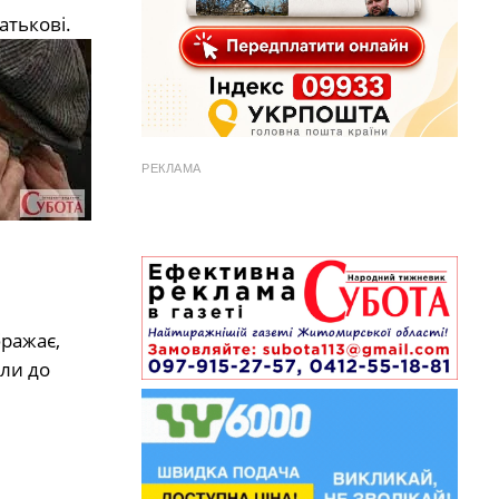
атькові.
РЕКЛАМА
бражає,
ли до
и