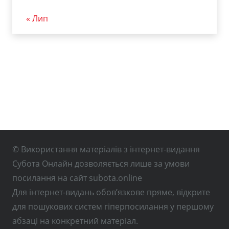
« Лип
© Використання матеріалів з інтернет-видання
Субота Онлайн дозволяється лише за умови
посилання на сайт subota.online
Для інтернет-видань обов’язкове пряме, відкрите
для пошукових систем гіперпосилання у першому
абзаці на конкретний матеріал.