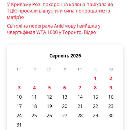
У Кривому Розі похоронна колона приїхала до
ТЦК: просили відпустити сина попрощатися з
матір’ю
Світоліна переграла Анісімову і вийшла у
чвертьфінал WTA 1000 у Торонто. Відео
Серпень 2026
Пн
Вт
Ср
Чт
Пт
Сб
Нд
1
2
3
4
5
6
7
8
9
10
11
12
13
14
15
16
17
18
19
20
21
22
23
24
25
26
27
28
29
30
31