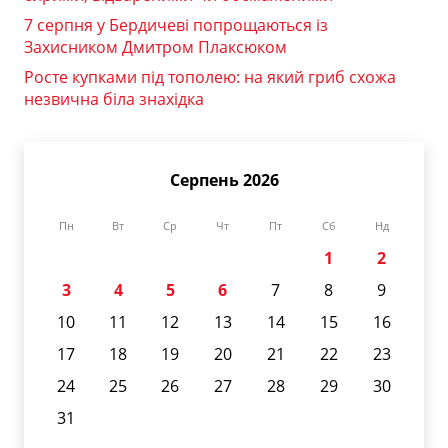
7 серпня у Бердичеві попрощаються із
Захисником Дмитром Плаксюком
Росте купками під тополею: на який гриб схожа
незвична біла знахідка
Серпень 2026
Пн
Вт
Ср
Чт
Пт
Сб
Нд
1
2
3
4
5
6
7
8
9
10
11
12
13
14
15
16
17
18
19
20
21
22
23
24
25
26
27
28
29
30
31