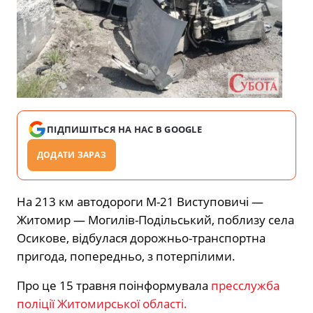
ПІДПИШІТЬСЯ НА НАС В GOOGLE
ДОДАТИ ЗАРАЗ
На 213 км автодороги М-21 Виступовичі —
Житомир — Могилів-Подільський, поблизу села
Осикове, відбулася дорожньо-транспортна
пригода, попередньо, з потерпілими.
Про це 15 травня поінформувала
пресслужба
поліції Житомирської області.