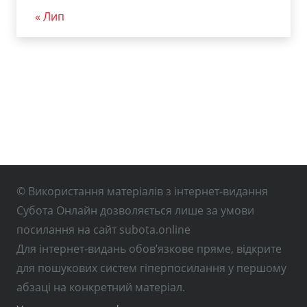
« Лип
© Використання матеріалів з інтернет-видання
Субота Онлайн дозволяється лише за умови
посилання на сайт subota.online
Для інтернет-видань обов’язкове пряме, відкрите
для пошукових систем гіперпосилання у першому
абзаці на конкретний матеріал.