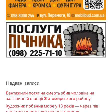
Недавні записи
Вантажний потяг на смерть збив чоловіка на
залізничній станції Житомирського району
Художник побачив море у 13 років — через пів
століття написав цю сонячну картину