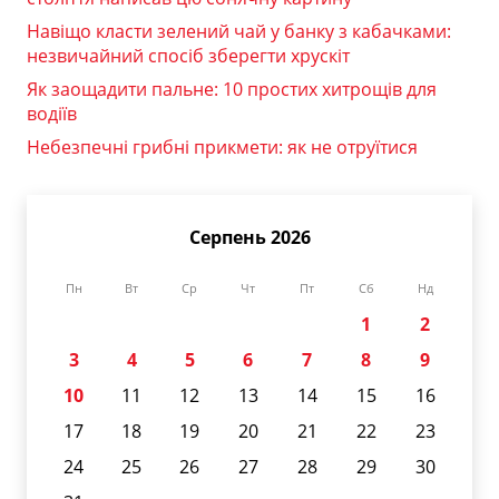
Навіщо класти зелений чай у банку з кабачками:
незвичайний спосіб зберегти хрускіт
Як заощадити пальне: 10 простих хитрощів для
водіїв
Небезпечні грибні прикмети: як не отруїтися
Серпень 2026
Пн
Вт
Ср
Чт
Пт
Сб
Нд
1
2
3
4
5
6
7
8
9
10
11
12
13
14
15
16
17
18
19
20
21
22
23
24
25
26
27
28
29
30