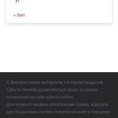
31
« Лип
© Використання матеріалів з інтернет-видання
Субота Онлайн дозволяється лише за умови
посилання на сайт subota.online
Для інтернет-видань обов’язкове пряме, відкрите
для пошукових систем гіперпосилання у першому