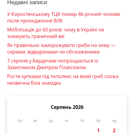
Недавні записи
У Коростенському ТЦК помер 46-річний чоловік
після проходження ВЛК
Мобілізація до 60 років: чому в Україні не
знижують граничний вік
Як правильно заморожувати гриби на зиму —
сирими, відвареними чи обсмаженими
7 серпня у Бердичеві попрощаються із
Захисником Дмитром Плаксюком
Росте купками під тополею: на який гриб схожа
незвична біла знахідка
Серпень 2026
Пн
Вт
Ср
Чт
Пт
Сб
Нд
1
2