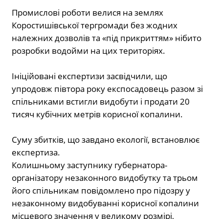
Промислові роботи велися на землях
Коростишівської тергромади без жодних
належних дозволів та «під прикриттям» нібито
розробки водойми на цих територіях.
Ініційовані експертизи засвідчили, що
упродовж півтора року експосадовець разом зі
спільниками встигли видобути і продати 20
тисяч кубічних метрів корисної копалини.
Суму збитків, що завдано екології, встановлює
експертиза.
Колишньому заступнику губернатора-
організатору незаконного видобутку та трьом
його спільникам повідомлено про підозру у
незаконному видобуванні корисної копалини
місцевого значення у великому розмірі,