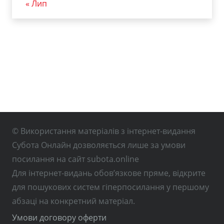
« Лип
© Використання матеріалів з інтернет-видання
Субота Онлайн дозволяється лише за умови
посилання на сайт subota.online
Для інтернет-видань обов’язкове пряме, відкрите
для пошукових систем гіперпосилання у першому
абзаці на конкретний матеріал.
Умови договору оферти