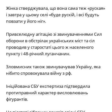
Жінка стверджувала, що вона сама теж «руская»
і завтра у цьому селі «буде рускій, і всі будуть
повзати у його ніг».
Привселюдну агітацію зі звинуваченнями Сил
оборони в обстрілах українських міст та сіл
проводив у старостаті цього ж населеного
пункту і 48-річний луганчанин.
Зловмисник також звинувачував Україну, яка
нібито спровокувала війну з рф.
Ініційована СБУ експертиза підтвердила
протиправний характер висловлювань
фігурантів.