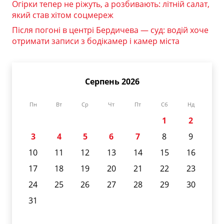
Огірки тепер не ріжуть, а розбивають: літній салат,
який став хітом соцмереж
Після погоні в центрі Бердичева — суд: водій хоче
отримати записи з бодікамер і камер міста
Серпень 2026
Пн
Вт
Ср
Чт
Пт
Сб
Нд
1
2
3
4
5
6
7
8
9
10
11
12
13
14
15
16
17
18
19
20
21
22
23
24
25
26
27
28
29
30
31