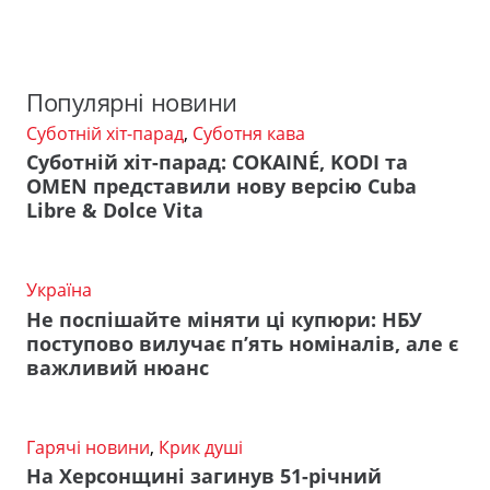
Популярні новини
Суботній хіт-парад
,
Суботня кава
Суботній хіт-парад: COKAINÉ, KODI та
OMEN представили нову версію Cuba
Libre & Dolce Vita
Україна
Не поспішайте міняти ці купюри: НБУ
поступово вилучає п’ять номіналів, але є
важливий нюанс
Гарячі новини
,
Крик душі
На Херсонщині загинув 51-річний