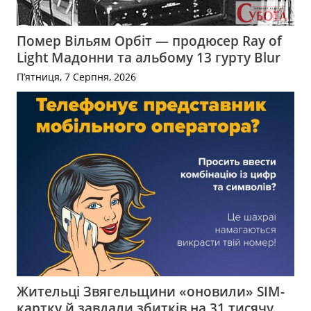
Помер Вільям Орбіт — продюсер Ray of
Light Мадонни та альбому 13 гурту Blur
П’ятниця, 7 Серпня, 2026
Жительці Звягельщини «оновили» SIM-
картку й завдали збитків на 31 тисячу