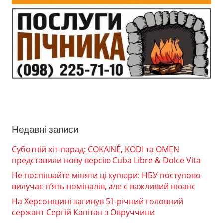
Недавні записи
Суботній хіт-парад: COKAINÉ, KODI та OMEN
представили нову версію Cuba Libre & Dolce Vita
Не поспішайте міняти ці купюри: НБУ поступово
вилучає п’ять номіналів, але є важливий нюанс
На Херсонщині загинув 51-річний головний
сержант Сергій Капітан з Овруччини