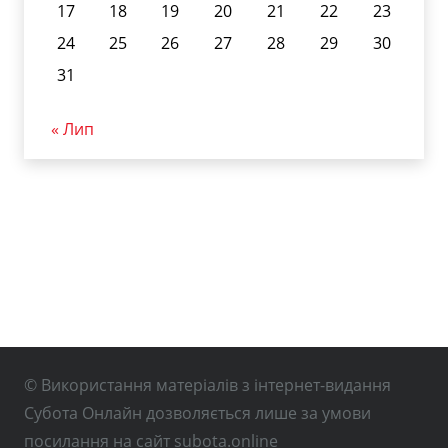
17
18
19
20
21
22
23
24
25
26
27
28
29
30
31
« Лип
© Використання матеріалів з інтернет-видання
Субота Онлайн дозволяється лише за умови
посилання на сайт subota.online