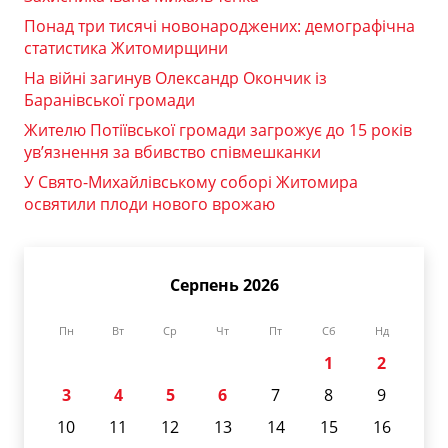
Понад три тисячі новонароджених: демографічна
статистика Житомирщини
На війні загинув Олександр Окончик із
Баранівської громади
Жителю Потіївської громади загрожує до 15 років
ув’язнення за вбивство співмешканки
У Свято-Михайлівському соборі Житомира
освятили плоди нового врожаю
Серпень 2026
Пн
Вт
Ср
Чт
Пт
Сб
Нд
1
2
3
4
5
6
7
8
9
10
11
12
13
14
15
16