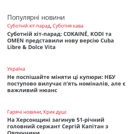
Популярні новини
Суботній хіт-парад
,
Суботня кава
Суботній хіт-парад: COKAINÉ, KODI та
OMEN представили нову версію Cuba
Libre & Dolce Vita
Україна
Не поспішайте міняти ці купюри: НБУ
поступово вилучає п’ять номіналів, але є
важливий нюанс
Гарячі новини
,
Крик душі
На Херсонщині загинув 51-річний
головний сержант Сергій Капітан з
Овруччини