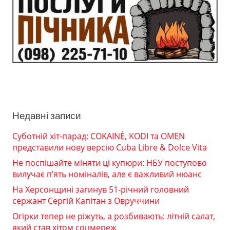
Недавні записи
Суботній хіт-парад: COKAINÉ, KODI та OMEN
представили нову версію Cuba Libre & Dolce Vita
Не поспішайте міняти ці купюри: НБУ поступово
вилучає п’ять номіналів, але є важливий нюанс
На Херсонщині загинув 51-річний головний
сержант Сергій Капітан з Овруччини
Огірки тепер не ріжуть, а розбивають: літній салат,
який став хітом соцмереж