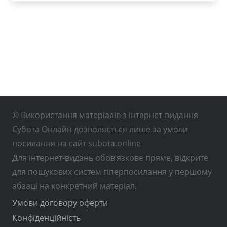
© Використання матеріалів з інтернет-видання
Субота Онлайн дозволяється лише за умови
посилання на сайт subota.online
Для інтернет-видань обов’язкове пряме, відкрите
для пошукових систем гіперпосилання у першому
абзаці на конкретний матеріал.
Умови договору оферти
Конфіденційність