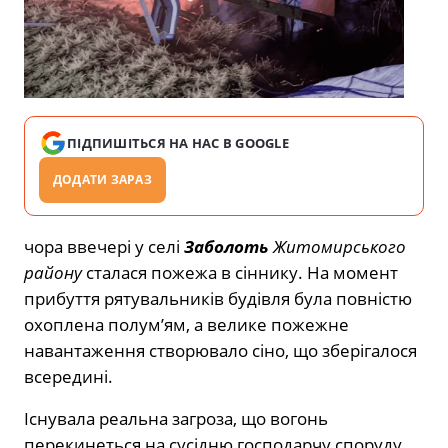
ПІДПИШІТЬСЯ НА НАС В GOOGLE
ДОДАТИ ЗАРАЗ
чора ввечері у селі
Заболоть
Житомирського
району
сталася пожежа в сіннику. На момент
прибуття рятувальників будівля була повністю
охоплена полум’ям, а велике пожежне
навантаження створювало сіно, що зберігалося
всередині.
Існувала реальна загроза, що вогонь
перекинеться на сусідню господарчу споруду.