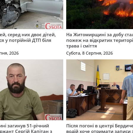
й, серед них двоє дітей,
На Житомирщині за добу ста
я у потрійній ДТП біля
пожеж на відкритих територі
трава і сміття
пня, 2026
Субота, 8 Серпня, 2026
ні загинув 51-річний
Після погоні в центрі Бердич
ржант Сергій Капітан з
водій хоче отримати записи 