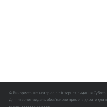
© Використання матеріалів з інтернет-видання Субота 
Для інтернет-видань обов’язкове пряме, відкрите для 
Умови договору оферти