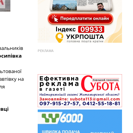
вальників
РЕКЛАМА
осипівка
льтованої
автівку на
ля
івці