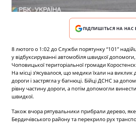
ПІДПИШІТЬСЯ НА НАС 
8 лютого о 1:02 до Служби порятунку “101” наді
у відбуксируванні автомобіля швидкої допомоги, 
Чоповицької територіальної громади Коростенск
На місці з’ясувалося, що медики їхали на виклик 
дороги і застрягла у багнюці. Бійці ДСНС за доп
рівну частину дороги, а потім допомогли винести
швидкої.
Також вчора рятувальники прибрали дерево, яке 
Бердичівського району та перекрило рух трансп