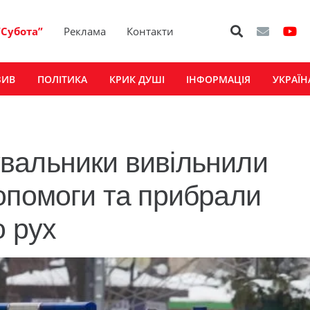
“Субота”
Реклама
Контакти
ЗИВ
ПОЛІТИКА
КРИК ДУШІ
ІНФОРМАЦІЯ
УКРАЇН
вальники вивільнили
опомоги та прибрали
о рух