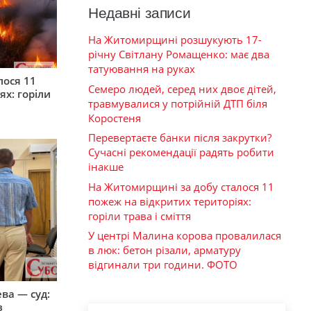
Недавні записи
На Житомирщині розшукують 17-
річну Світлану Ромащенко: має два
татуювання на руках
лося 11
Семеро людей, серед них двоє дітей,
ях: горіли
травмувалися у потрійній ДТП біля
Коростеня
Перевертаєте банки після закрутки?
Сучасні рекомендації радять робити
інакше
На Житомирщині за добу сталося 11
пожеж на відкритих територіях:
горіли трава і сміття
У центрі Малина корова провалилася
в люк: бетон різали, арматуру
відгинали три години. ФОТО
ева — суд:
з