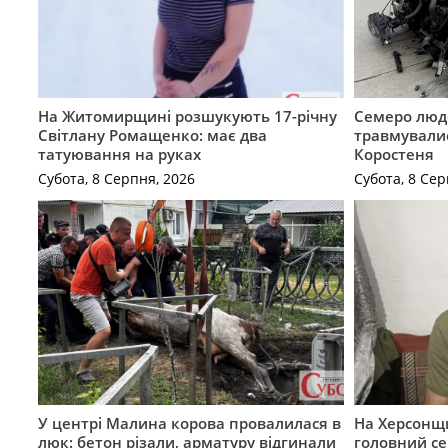
На Житомирщині розшукують 17-річну
Семеро люде
Світлану Ромащенко: має два
травмувалис
татуювання на руках
Коростеня
Субота, 8 Серпня, 2026
Субота, 8 Сер
У центрі Малина корова провалилася в
На Херсонщи
люк: бетон різали, арматуру відгинали
головний се