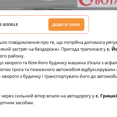
В GOOGLE
ДОДАТИ ЗАРАЗ
йшло повідомлення про те, що потрібна допомога ряту
який застряг на бездоріжжі. Пригода трапилася у
с. Й
ого району.
до хворого та біля його будинку машина з’їхала з асфа
омогою троса та пожежного автомобіля відбуксирували 
 хворого з будинку і транспортувати його до автомобі
через сильний вітер впало на автодорогу у
с. Гришк
ортним засобам.