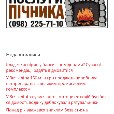
Недавні записи
Кладете аспірин у банки з помідорами? Сучасні
рекомендації радять відмовитися
У Звягелі за 150 млн грн продають виробника
ветпрепаратів із великим промисловим
комплексом
У Звягелі зіткнулися авто і мотоцикл: водій був без
свідомості, водійку деблокували рятувальники
Понад рік вважався зниклим безвісти: на