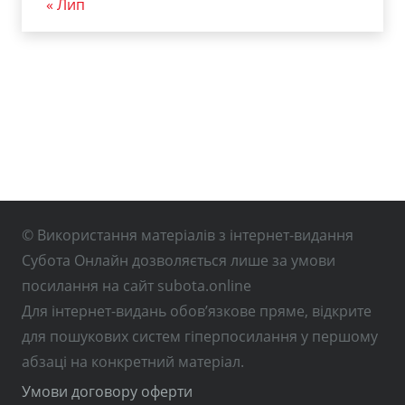
« Лип
© Використання матеріалів з інтернет-видання
Субота Онлайн дозволяється лише за умови
посилання на сайт subota.online
Для інтернет-видань обов’язкове пряме, відкрите
для пошукових систем гіперпосилання у першому
абзаці на конкретний матеріал.
Умови договору оферти