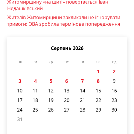
Житомирщину «на щиті» повертається Іван
Недашківський
Жителів Житомирщини закликали не ігнорувати
тривоги: ОВА зробила термінове попередження
Серпень 2026
Пн
Вт
Ср
Чт
Пт
Сб
Нд
1
2
3
4
5
6
7
8
9
10
11
12
13
14
15
16
17
18
19
20
21
22
23
24
25
26
27
28
29
30
31