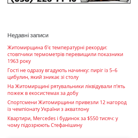
Недавні записи
Житомирщина б’є температурні рекорди:
стовпчики термометрів перевищили показники
1963 року
Гості не одразу вгадують начинку: пиріг із 5–6
цибулин, який зникає зі столу
На Житомирщині рятувальники ліквідували п’ять
пожеж в екосистемах за добу
Спортсмени Житомирщини привезли 12 нагород
із чемпіонату України з акватлону
Квартири, Mercedes і будинок за $550 тисяч: у
чому підозрюють Стефанішину