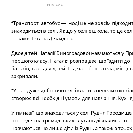
РЕКЛАМА
“Транспорт, автобус — іноді це не зовсім підходит
знаходиться в селі. Якщо у селі є школа, то це се
— каже Тетяна Демидюк.
Двоє дітей Наталії Виноградової навчаються у Пря
першого класу. Наталія розповідає, що їздити до
батьків, так і для дітей. Під час зборів села, міс
закривали.
“У нас дуже добрі вчителі і класи з невеликою к
створює всі необхідні умови для навчання. Кухня
У гімназії, що знаходиться у селі Рудня Городи
проведення громадських слухань дізнались із со
навчаються не лише діти із Рудні, а також з трьох