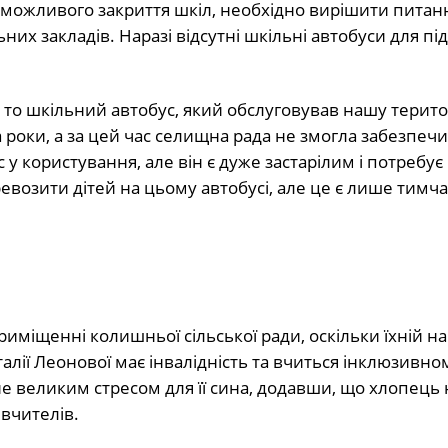
 можливого закриття шкіл, необхідно вирішити питан
них закладів. Наразі відсутні шкільні автобуси для пі
то шкільний автобус, який обслуговував нашу терито
роки, а за цей час селищна рада не змогла забезпеч
 користування, але він є дуже застарілим і потребує
евозити дітей на цьому автобусі, але це є лише тимч
приміщенні колишньої сільської ради, оскільки їхній 
алії Леонової має інвалідність та вчиться інклюзивном
не великим стресом для її сина, додавши, що хлопець
вчителів.