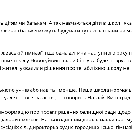
ь дітям чи батькам. А так навчаються діти в школі, яка
ло живе і батьки можуть будувати тут якісь плани на м
жевській гімназії, і ще одна дитина наступного року п
 інших шкіл у Новогуйвинськ чи Сінгури буде незручно
цеві жителі ухвалили рішення про те, аби їхню школу не
ількістю учнів або навіть і менше. Наша школа нормаль
, туалет — все сучасне”, — говорить Наталія Виноград
ще інформацію про проєкт рішення селищної ради щодо
ціальних мереж. На сьогоднішній день в навчальному
 сусідніх сіл. Директорка руднє-городищенської гімназії