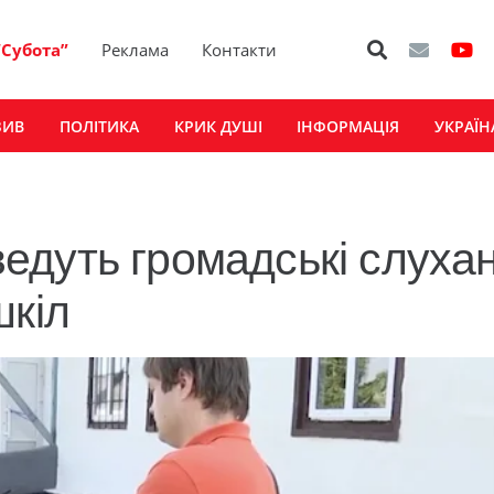
“Субота”
Реклама
Контакти
ЗИВ
ПОЛІТИКА
КРИК ДУШІ
ІНФОРМАЦІЯ
УКРАЇН
едуть громадські слуха
шкіл