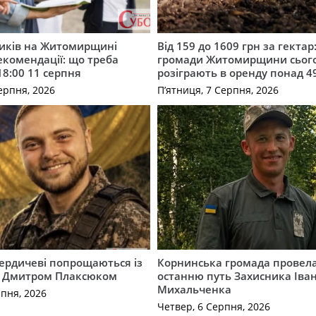
ників на Житомирщині
Від 159 до 1609 грн за гектар:
комендації: що треба
громади Житомирщини сьог
18:00 11 серпня
розіграють в оренду понад 4
ерпня, 2026
П’ятниця, 7 Серпня, 2026
Бердичеві попрощаються із
Корнинська громада провела
 Дмитром Плаксюком
останню путь Захисника Іва
Михальченка
рпня, 2026
Четвер, 6 Серпня, 2026