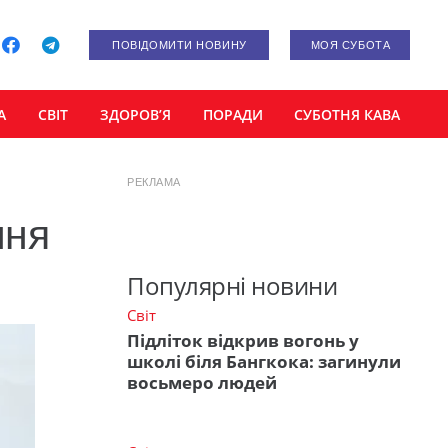
ПОВІДОМИТИ НОВИНУ
МОЯ СУБОТА
А
СВІТ
ЗДОРОВ’Я
ПОРАДИ
СУБОТНЯ КАВА
РЕКЛАМА
ння
Популярні новини
Світ
Підліток відкрив вогонь у
школі біля Бангкока: загинули
восьмеро людей