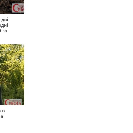
 дві
одні
9 га
 в
на