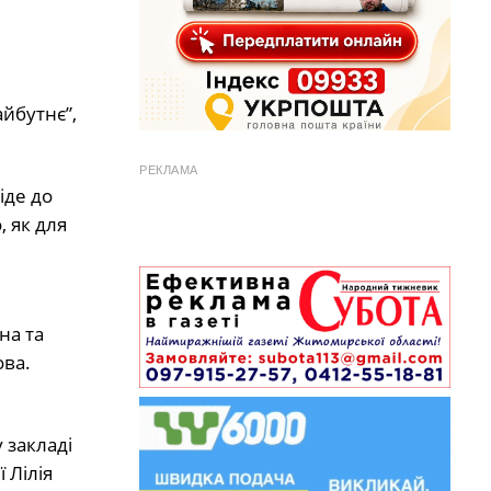
айбутнє”,
РЕКЛАМА
іде до
, як для
на та
ова.
 закладі
 Лілія