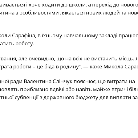
вивається і хоче ходити до школи, а перехід до новог
тина з особливостями лякається нових людей та нов
коли Сарафіна, в їхньому навчальному закладі працює
ратить роботу.
вання, але очевидно, що на всіх не вистачить місць.
трата роботи – це біда в родину”, — каже Микола Сара
щної ради Валентина Слінчук пояснює, що витрати на
новлять приблизно вдвічі або навіть майже втричі біл
ітньої субвенції з державного бюджету для виплати з