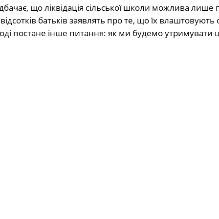
едбачає, що ліквідація сільської школи можлива лише п
відсотків батьків заявлять про те, що їх влаштовують с
Тоді постане інше питання: як ми будемо утримувати ц