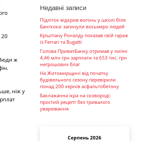
о
Недавні записи
ого
Підліток відкрив вогонь у школі біля
Бангкока: загинули восьмеро людей
Кріштіану Роналду показав свій гараж
 20
із Ferrari та Bugatti
Голова ПриватБанку отримав у липні
4,46 млн грн зарплати та 653 тис. грн
 Люди ж
негрошових благ
фін.
На Житомирщині від початку
будівельного сезону перевірили
понад 200 кернів асфальтобетону
ьше, ніж у
Баклажанна ікра на сковороді:
арплат
простий рецепт без тривалого
уварювання
Серпень 2026