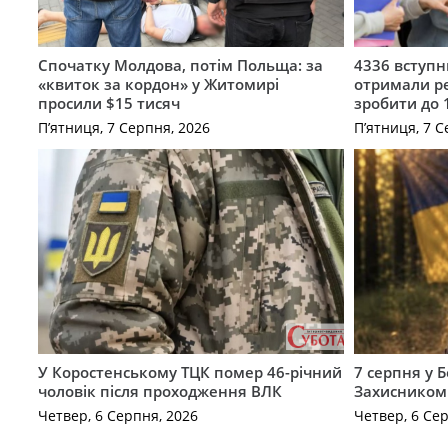
Спочатку Молдова, потім Польща: за
4336 вступ
«квиток за кордон» у Житомирі
отримали ре
просили $15 тисяч
зробити до 
П’ятниця, 7 Серпня, 2026
П’ятниця, 7 С
У Коростенському ТЦК помер 46-річний
7 серпня у 
чоловік після проходження ВЛК
Захисником
Четвер, 6 Серпня, 2026
Четвер, 6 Се