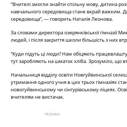
“Вчителі змогли знайти спільну мову, дитина роз
навчального середовища стане вкрай важким. Ди
середовища”, — говорить Наталія Леонова.
За словами директора озерянківської гімназії Ми
людей, і після закриття школи більшість з них вт
“Куди підуть ці люди? Нам обіцяють працевлашту
тут заробляють на шматок хліба. Зрозуміло, що в
Начальниця відділу освіти Новгуйвинської сели
утримання одного учня в цих трьох гімназіях ста
новогуйвинському чи сінгурівському ліцеях. Осв
вчителям не вистачає.
РЕКЛАМА