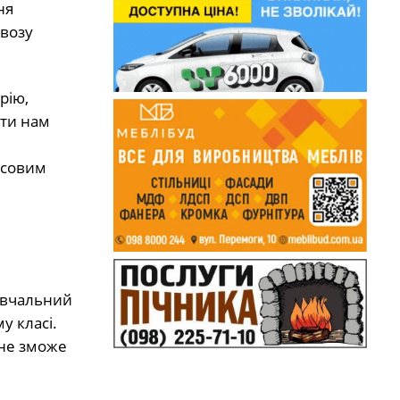
ня
двозу
рію,
ити нам
асовим
навчальний
у класі.
 не зможе