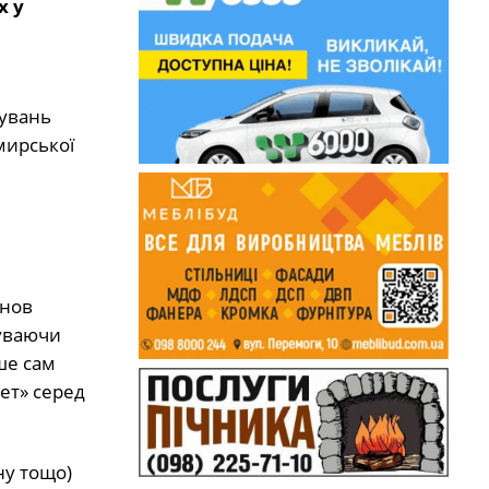
х у
дувань
мирської
анов
буваючи
ше сам
ет» серед
ну тощо)