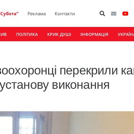
“Субота”
Реклама
Контакти
ЗИВ
ПОЛІТИКА
КРИК ДУШІ
ІНФОРМАЦІЯ
УКРАЇН
оохоронці перекрили к
 установу виконання