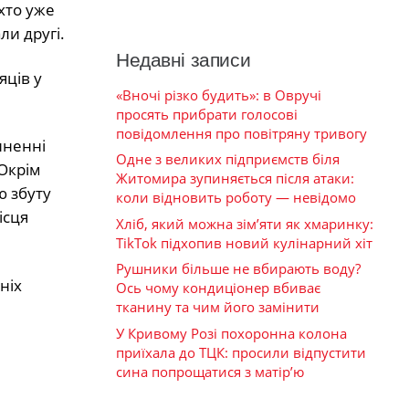
 хто уже
и другі.
Недавні записи
яців у
«Вночі різко будить»: в Овручі
просять прибрати голосові
повідомлення про повітряну тривогу
иненні
Одне з великих підприємств біля
 Окрім
Житомира зупиняється після атаки:
ю збуту
коли відновить роботу — невідомо
ісця
Хліб, який можна зім’яти як хмаринку:
TikTok підхопив новий кулінарний хіт
Рушники більше не вбирають воду?
ніх
Ось чому кондиціонер вбиває
тканину та чим його замінити
У Кривому Розі похоронна колона
приїхала до ТЦК: просили відпустити
сина попрощатися з матір’ю