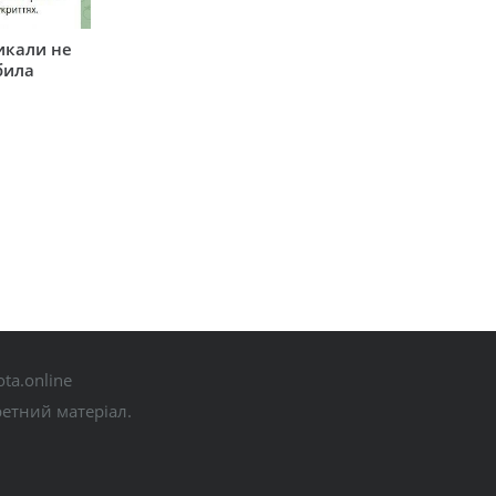
икали не
била
ta.online
ретний матеріал.