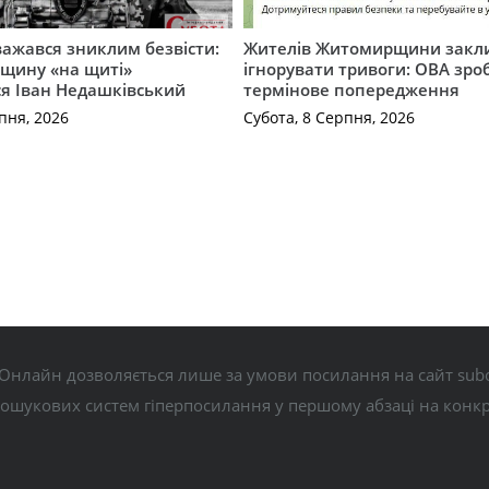
важався зниклим безвісти:
Жителів Житомирщини закл
щину «на щиті»
ігнорувати тривоги: ОВА зро
ся Іван Недашківський
термінове попередження
пня, 2026
Субота, 8 Серпня, 2026
Онлайн дозволяється лише за умови посилання на сайт subo
пошукових систем гіперпосилання у першому абзаці на конк