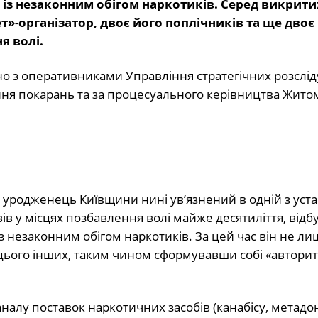
х із незаконним обігом наркотиків. Серед викрити
т»-організатор, двоє його поплічників та ще двоє
я волі.
но з оперативниками Управління стратегічних розслі
ання покарань та за процесуального керівництва Жито
й уродженець Київщини нині ув’язнений в одній з уст
в у місцях позбавлення волі майже десятиліття, від
 із незаконним обігом наркотиків. За цей час він не ли
о цього інших, таким чином сформувавши собі «авторит
каналу поставок наркотичних засобів (канабісу, метадо