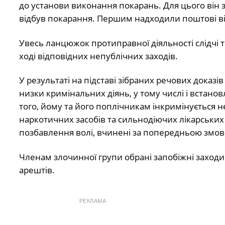
до установи виконання покарань. Для цього він за
відбув покарання. Першим надходили поштові від
Увесь ланцюжок протиправної діяльності слідчі 
ході відповідних непублічних заходів.
У результаті на підставі зібраних речових доказ
низки кримінальних діянь, у тому числі і встано
того, йому та його поплічникам інкримінується 
наркотичних засобів та сильнодіючих лікарських 
позбавлення волі, вчинені за попередньою змов
Членам злочинної групи обрані запобіжні заходи
арештів.
РЕКЛАМА