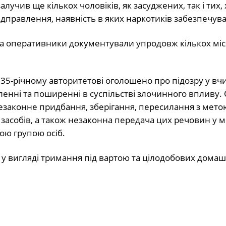
лучив ще кількох чоловіків, як засуджених, так і тих,
правлення, наявність в яких наркотиків забезпечувал
та оперативники документували упродовж кількох міс
ів 35-річному авторитетові оголошено про підозру у вч
вленні та поширенні в суспільстві злочинного впливу.
незаконне придбання, зберігання, пересилання з мето
засобів, а також незаконна передача цих речовин у м
ою групою осіб.
 у вигляді тримання під вартою та цілодобових домаш