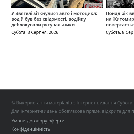
У Звягелі зіткнулися авто і мотоцикл:
Понад рік в
водій був без свідомості, водійку
на Житомир
деблокували рятувальники
повертаєть
Субота, 8 Серпня, 2026
Субота, 8 Сер
© Використання матеріалів з інтернет-видання Субота 
Для інтернет-видань обов’язкове пряме, відкрите для 
Умови договору оферти
Конфіденційність