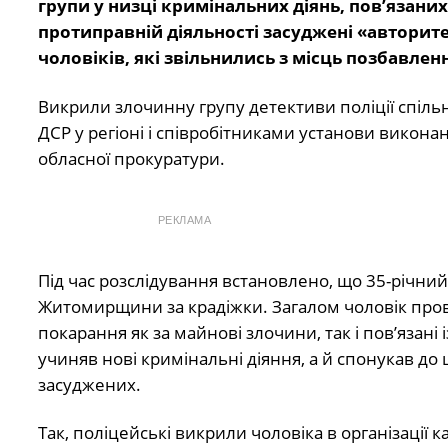
групи у низці кримінальних діянь, пов’язани
протиправній діяльності засуджені «авторите
чоловіків, які звільнились з місць позбавленн
Викрили злочинну групу детективи поліції спіль
ДСР у регіоні і співробітниками установи викон
обласної прокуратури.
РЕКЛАМА
Під час розслідування встановлено, що 35-річни
Житомирщини за крадіжки. Загалом чоловік прові
покарання як за майнові злочини, так і пов’язані
учиняв нові кримінальні діяння, а й спонукав д
засуджених.
Так, поліцейські викрили чоловіка в організації 