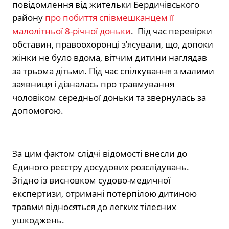
повідомлення від жительки Бердичівського
району
про побиття співмешканцем її
малолітньої 8-річної доньки
. Під час перевірки
обставин, правоохоронці з’ясували, що, допоки
жінки не було вдома, вітчим дитини наглядав
за трьома дітьми. Під час спілкування з малими
заявниця і дізналась про травмування
чоловіком середньої доньки та звернулась за
допомогою.
За цим фактом слідчі відомості внесли до
Єдиного реєстру досудових розслідувань.
Згідно із висновком судово-медичної
експертизи, отримані потерпілою дитиною
травми відносяться до легких тілесних
ушкоджень.