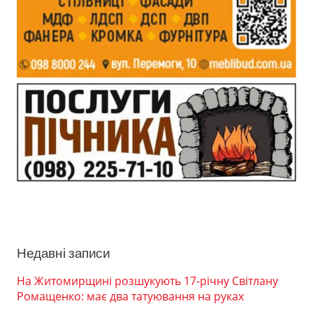
Недавні записи
На Житомирщині розшукують 17-річну Світлану
Ромащенко: має два татуювання на руках