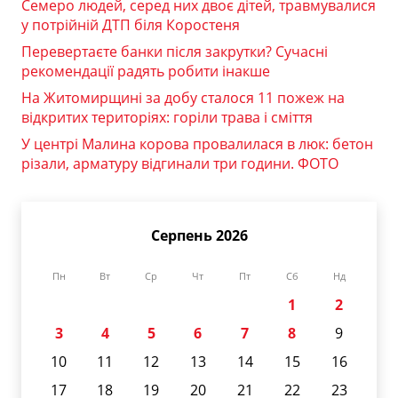
Семеро людей, серед них двоє дітей, травмувалися
у потрійній ДТП біля Коростеня
Перевертаєте банки після закрутки? Сучасні
рекомендації радять робити інакше
На Житомирщині за добу сталося 11 пожеж на
відкритих територіях: горіли трава і сміття
У центрі Малина корова провалилася в люк: бетон
різали, арматуру відгинали три години. ФОТО
Серпень 2026
Пн
Вт
Ср
Чт
Пт
Сб
Нд
1
2
3
4
5
6
7
8
9
10
11
12
13
14
15
16
17
18
19
20
21
22
23