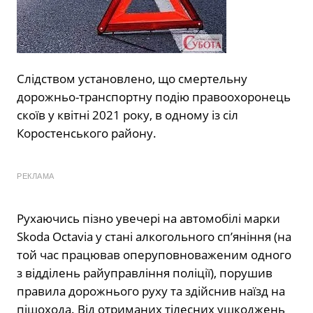
Слідством установлено, що смертельну
дорожньо-транспортну подію правоохоронець
скоїв у квітні 2021 року, в одному із сіл
Коростенського району.
РЕКЛАМА
Рухаючись пізно увечері на автомобілі марки
Skoda Octavіa у стані алкогольного сп’яніння (на
той час працював оперуповноваженим одного
з відділень райуправління поліції), порушив
правила дорожнього руху та здійснив наїзд на
пішохода. Від отриманих тілесних ушкоджень