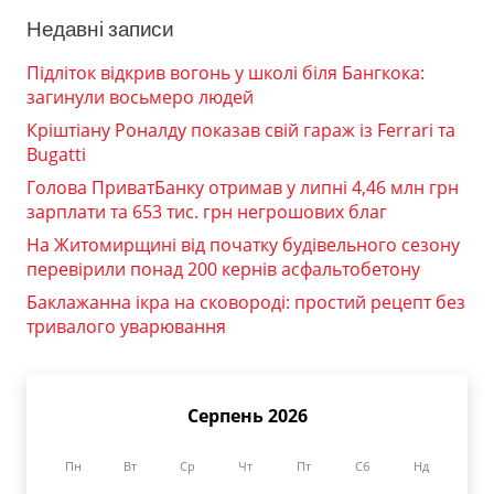
Недавні записи
Підліток відкрив вогонь у школі біля Бангкока:
загинули восьмеро людей
Кріштіану Роналду показав свій гараж із Ferrari та
Bugatti
Голова ПриватБанку отримав у липні 4,46 млн грн
зарплати та 653 тис. грн негрошових благ
На Житомирщині від початку будівельного сезону
перевірили понад 200 кернів асфальтобетону
Баклажанна ікра на сковороді: простий рецепт без
тривалого уварювання
Серпень 2026
Пн
Вт
Ср
Чт
Пт
Сб
Нд