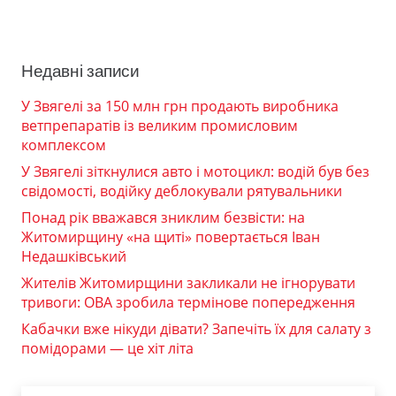
Недавні записи
У Звягелі за 150 млн грн продають виробника
ветпрепаратів із великим промисловим
комплексом
У Звягелі зіткнулися авто і мотоцикл: водій був без
свідомості, водійку деблокували рятувальники
Понад рік вважався зниклим безвісти: на
Житомирщину «на щиті» повертається Іван
Недашківський
Жителів Житомирщини закликали не ігнорувати
тривоги: ОВА зробила термінове попередження
Кабачки вже нікуди дівати? Запечіть їх для салату з
помідорами — це хіт літа