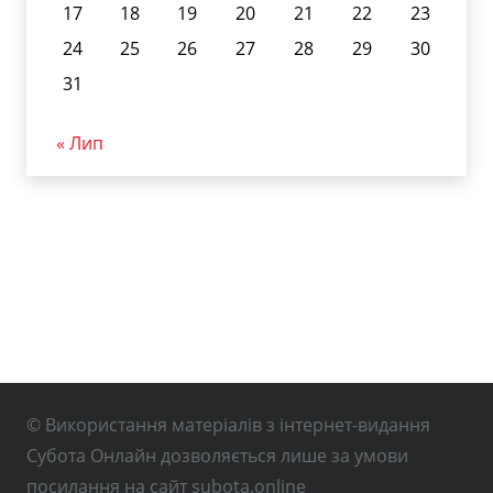
17
18
19
20
21
22
23
24
25
26
27
28
29
30
31
« Лип
© Використання матеріалів з інтернет-видання
Субота Онлайн дозволяється лише за умови
посилання на сайт subota.online