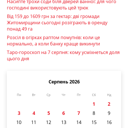
Насипте трохи соди біля дверей ванної: для чого
господині використовують цей трюк
Від 159 до 1609 грн за гектар: дві громади
Житомирщини сьогодні розіграють в оренду
понад 49 га
Розсіл в огірках раптом помутнів: коли це
нормально, а коли банку краще викинути
Таро-гороскоп на 7 серпня: кому усміхнеться доля
цього дня
Серпень 2026
Пн
Вт
Ср
Чт
Пт
Сб
Нд
1
2
3
4
5
6
7
8
9
10
11
12
13
14
15
16