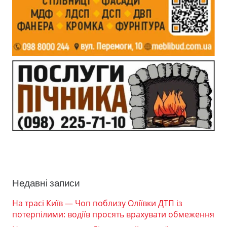
Недавні записи
На трасі Київ — Чоп поблизу Оліївки ДТП із
потерпілими: водіїв просять врахувати обмеження