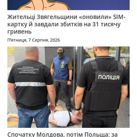
Жительці Звягельщини «оновили» SIM-
картку й завдали збитків на 31 тисячу
гривень
П’ятниця, 7 Серпня, 2026
Спочатку Молдова, потім Польща: за