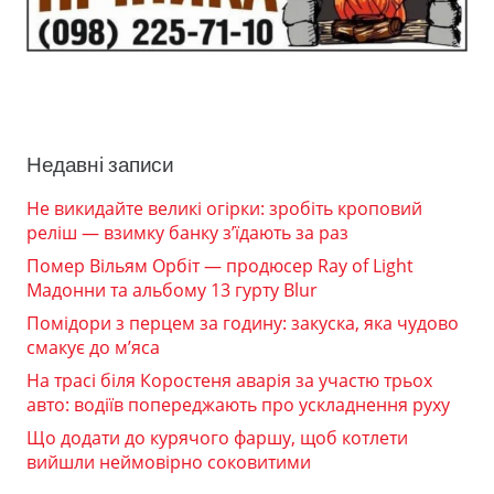
Недавні записи
Не викидайте великі огірки: зробіть кроповий
реліш — взимку банку з’їдають за раз
Помер Вільям Орбіт — продюсер Ray of Light
Мадонни та альбому 13 гурту Blur
Помідори з перцем за годину: закуска, яка чудово
смакує до м’яса
На трасі біля Коростеня аварія за участю трьох
авто: водіїв попереджають про ускладнення руху
Що додати до курячого фаршу, щоб котлети
вийшли неймовірно соковитими