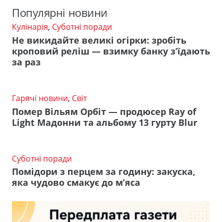
Популярні новини
Кулінарія
,
Суботні поради
Не викидайте великі огірки: зробіть
кроповий реліш — взимку банку з’їдають
за раз
Гарячі новини
,
Світ
Помер Вільям Орбіт — продюсер Ray of
Light Мадонни та альбому 13 гурту Blur
Суботні поради
Помідори з перцем за годину: закуска,
яка чудово смакує до м’яса