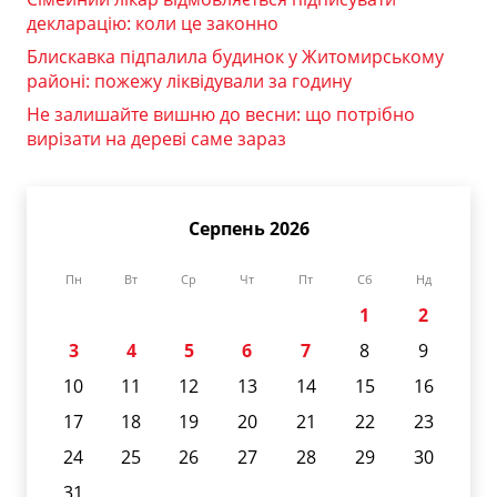
декларацію: коли це законно
Блискавка підпалила будинок у Житомирському
районі: пожежу ліквідували за годину
Не залишайте вишню до весни: що потрібно
вирізати на дереві саме зараз
Серпень 2026
Пн
Вт
Ср
Чт
Пт
Сб
Нд
1
2
3
4
5
6
7
8
9
10
11
12
13
14
15
16
17
18
19
20
21
22
23
24
25
26
27
28
29
30
31