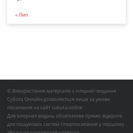
« Лип
© Використання матеріалів з інтернет-видання
Субота Онлайн дозволяється лише за умови
посилання на сайт subota.online
Для інтернет-видань обов’язкове пряме, відкрите
для пошукових систем гіперпосилання у першому
абзаці на конкретний матеріал.