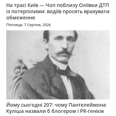
На трасі Київ — Чоп поблизу Оліївки ДТП
із потерпілими: водіїв просять врахувати
обмеження
П’ятниця, 7 Серпня, 2026
Йому сьогодні 207: чому Пантелеймона
Куліша назвали б блогером і PR-генієм