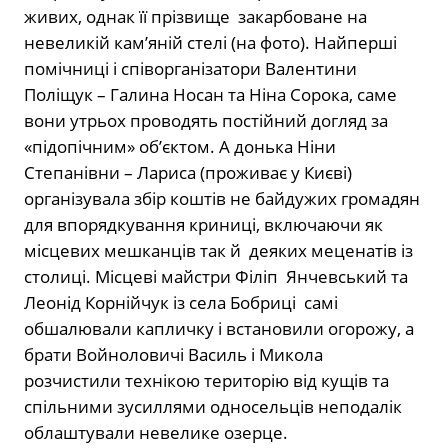
живих, однак її прізвище
закарбоване на
невеликій кам’яній стелі (на фото). Найперші
помічниці і співорганізатори Валентини
Поліщук – Галина Носан та Ніна Сорока, саме
вони утрьох проводять постійний догляд за
«підопічним» об’єктом. А донька Ніни
Степанівни – Лариса (проживає у Києві)
організувала збір коштів не байдужих громадян
для впорядкування криниці, включаючи як
місцевих мешканців так й
деяких меценатів із
столиці. Місцеві майстри Філіп
Янчевський та
Леонід Корнійчук із села Бобриці
самі
обшалювали капличку і встановили огорожу, а
брати Войноловичі Василь і Микола
розчистили
технікою територію від кущів та
спільними зусиллями односельців неподалік
облаштували невелике озерце.