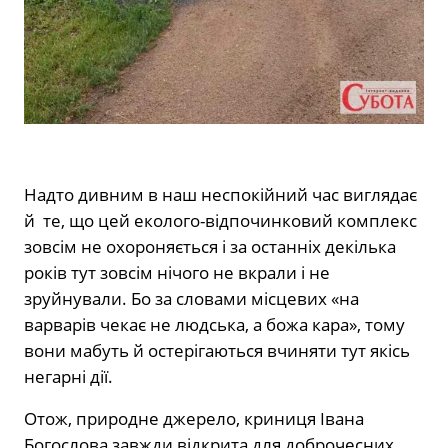
Надто дивним в наш неспокійний час виглядає
й
те, що цей еколого-відпочинковий комплекс
зовсім не охороняється і за останніх декілька
років тут зовсім нічого не вкрали і не
зруйнували. Бо за словами місцевих «на
варварів чекає не людська, а божа кара», тому
вони мабуть й остерігаються вчиняти тут якісь
негарні дії.
Отож, природне джерело, криниця Івана
Богослова завжди відкрита для доброчесних