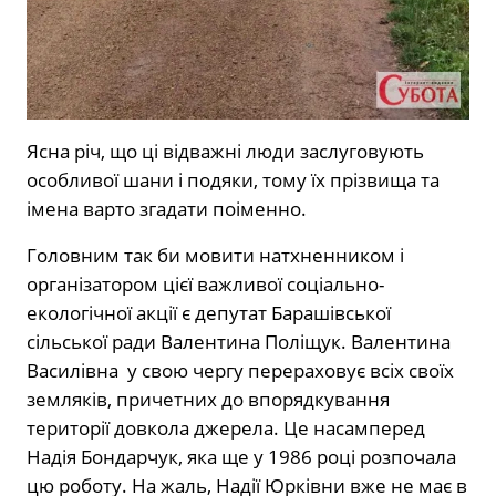
Ясна річ, що ці відважні люди заслуговують
особливої шани і подяки, тому їх прізвища та
імена варто згадати поіменно.
Головним так би мовити натхненником і
організатором цієї важливої соціально-
екологічної акції є депутат Барашівської
сільської ради Валентина Поліщук. Валентина
Василівна
у свою чергу перераховує всіх своїх
земляків, причетних до впорядкування
території довкола джерела. Це насамперед
Надія Бондарчук, яка ще у 1986 році розпочала
цю роботу. На жаль, Надії Юрківни вже не має в