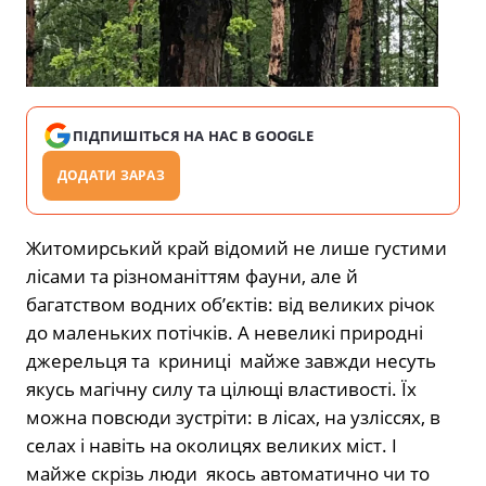
ПІДПИШІТЬСЯ НА НАС В GOOGLE
ДОДАТИ ЗАРАЗ
Житомирський край відомий не лише густими
лісами та різноманіттям фауни, але й
багатством водних об’єктів: від великих річок
до маленьких потічків. А невеликі природні
джерельця та
криниці
майже завжди несуть
якусь магічну силу та цілющі властивості. Їх
можна повсюди зустріти: в лісах, на узліссях, в
селах і навіть на околицях великих міст. І
майже скрізь люди
якось автоматично чи то