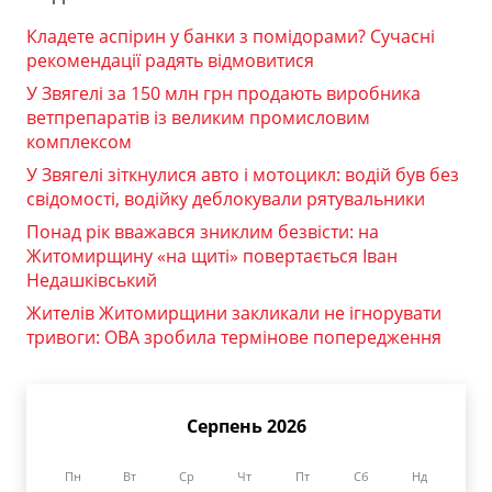
Кладете аспірин у банки з помідорами? Сучасні
рекомендації радять відмовитися
У Звягелі за 150 млн грн продають виробника
ветпрепаратів із великим промисловим
комплексом
У Звягелі зіткнулися авто і мотоцикл: водій був без
свідомості, водійку деблокували рятувальники
Понад рік вважався зниклим безвісти: на
Житомирщину «на щиті» повертається Іван
Недашківський
Жителів Житомирщини закликали не ігнорувати
тривоги: ОВА зробила термінове попередження
Серпень 2026
Пн
Вт
Ср
Чт
Пт
Сб
Нд