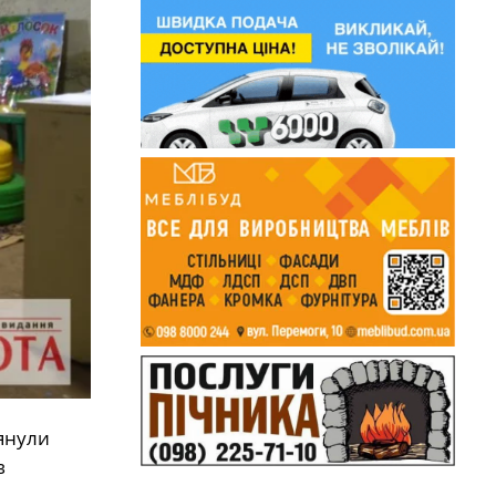
янули
в