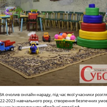
А очолив онлайн-нараду, під час якої учасники розгл
2022-2023 навчального року, створення безпечних умо
 у них із урахуванням збройної агресії рф.