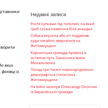
едставники
Недавні записи
Росте купками під тополею: на який
гриб схожа незвична біла знахідка
Собака вкусила або кіт подряпав:
куди негайно звертатися на
Житомирщині
створити
Корнинська громада провела в
останню путь Захисника Івана
Михальченка
до яких
Понад три тисячі новонароджених:
фахівці із
демографічна статистика
Житомирщини
На війні загинув Олександр Окончик
із Баранівської громади