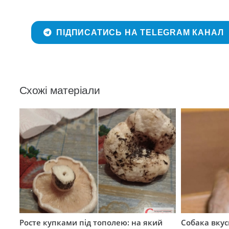
ПІДПИСАТИСЬ НА TELEGRAM КАНАЛ
Схожі матеріали
Росте купками під тополею: на який
Собака вкус