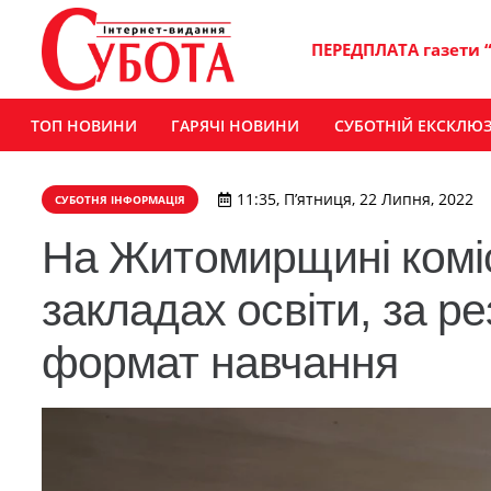
ПЕРЕДПЛАТА газети 
ТОП НОВИНИ
ГАРЯЧІ НОВИНИ
СУБОТНІЙ ЕКСКЛЮ
11:35, П’ятниця, 22 Липня, 2022
СУБОТНЯ ІНФОРМАЦІЯ
На Житомирщині коміс
закладах освіти, за р
формат навчання