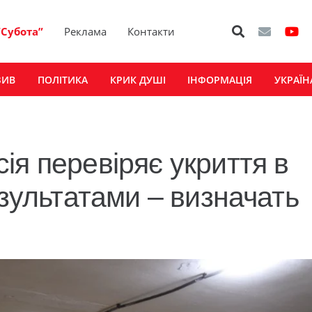
“Субота”
Реклама
Контакти
ЗИВ
ПОЛІТИКА
КРИК ДУШІ
ІНФОРМАЦІЯ
УКРАЇН
ія перевіряє укриття в
езультатами – визначать