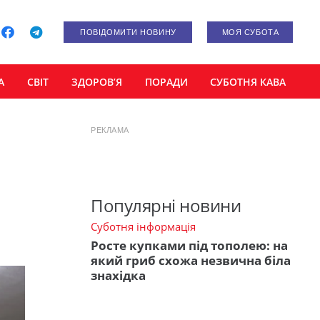
ПОВІДОМИТИ НОВИНУ
МОЯ СУБОТА
А
СВІТ
ЗДОРОВ’Я
ПОРАДИ
СУБОТНЯ КАВА
РЕКЛАМА
Популярні новини
Суботня інформація
Росте купками під тополею: на
який гриб схожа незвична біла
знахідка