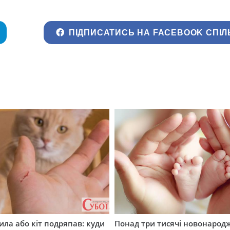
ПІДПИСАТИСЬ НА FACEBOOK СПІЛ
ила або кіт подряпав: куди
Понад три тисячі новонарод