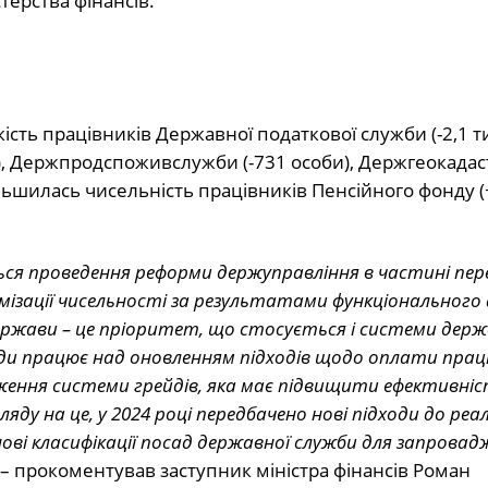
терства фінансів.
ть працівників Державної податкової служби (-2,1 тис
іб), Держпродспоживслужби (-731 особи), Держгеокадаст
ільшилась чисельність працівників Пенсійного фонду (+
ся проведення реформи держуправління в частині пер
ізації чисельності за результатами функціонального а
ржави – це пріоритет, що стосується і системи дер
ади працює над оновленням підходів щодо оплати прац
ження системи грейдів, яка має підвищити ефективні
ду на це, у 2024 році передбачено нові підходи до реалі
ові класифікації посад державної служби для запровад
, – прокоментував заступник міністра фінансів Роман