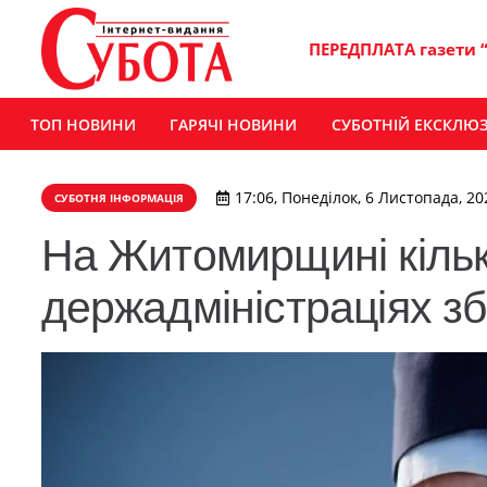
ПЕРЕДПЛАТА газети 
ТОП НОВИНИ
ГАРЯЧІ НОВИНИ
СУБОТНІЙ ЕКСКЛЮ
17:06, Понеділок, 6 Листопада, 20
СУБОТНЯ ІНФОРМАЦІЯ
На Житомирщині кількі
держадміністраціях з