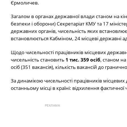
Єрмоличев.
Загалом в органах державної влади станом на кін
безпеки і оборони) Секретаріат КМУ та 17 міністерст
державних органів, чисельність яких встановлюєт
встановлюється Кабміном, 24 місцеві державні адм
Щодо чисельності працівників місцевих державн
чисельність становить
1 тис. 359 осіб
, станом на
осіб (351 вакансія), кількість вакансій до граничн
За динамікою чисельності працівників місцевих
останньому місці в країні: відхилення фактичної ч
РЕКЛАМА