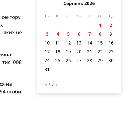
Серпень 2026
я сектору
Пн
Вт
Ср
Чт
Пт
Сб
Нд
их
1
2
ь яких не
3
4
5
6
7
8
9
10
11
12
13
14
15
16
17
18
19
20
21
22
23
нична
24
25
26
27
28
29
30
 тис. 008
31
ся на
« Лип
-94 особи.