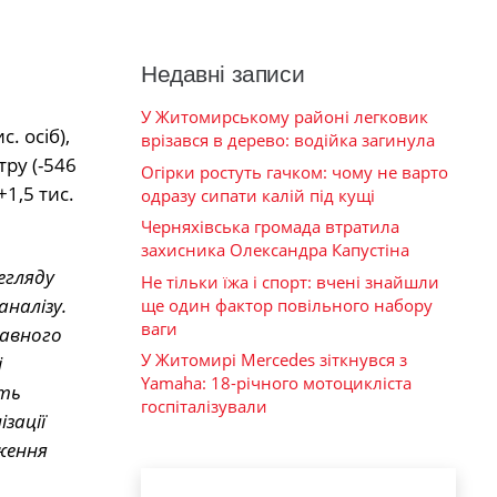
Недавні записи
У Житомирському районі легковик
. осіб),
врізався в дерево: водійка загинула
ру (-546
Огірки ростуть гачком: чому не варто
1,5 тис.
одразу сипати калій під кущі
Черняхівська громада втратила
захисника Олександра Капустіна
егляду
Не тільки їжа і спорт: вчені знайшли
налізу.
ще один фактор повільного набору
ваги
жавного
У Житомирі Mercedes зіткнувся з
і
Yamaha: 18-річного мотоцикліста
сть
госпіталізували
зації
ження