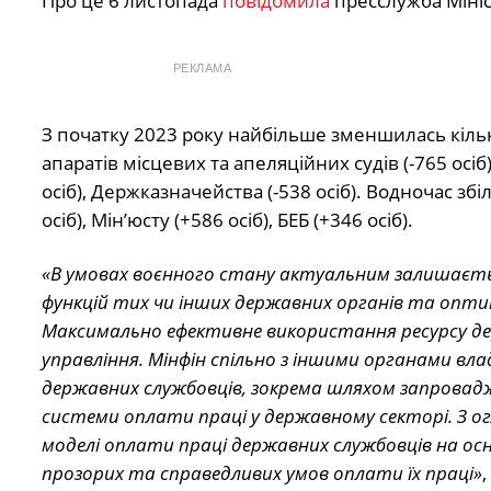
Про це 6 листопада
повідомила
пресслужба Мініс
РЕКЛАМА
З початку 2023 року найбільше зменшилась кількіс
апаратів місцевих та апеляційних судів (-765 ос
осіб), Держказначейства (-538 осіб). Водночас зб
осіб), Мін’юсту (+586 осіб), БЕБ (+346 осіб).
«В умовах воєнного стану актуальним залишаєть
функцій тих чи інших державних органів та оптим
Максимально ефективне використання ресурсу де
управління. Мінфін спільно з іншими органами вл
державних службовців, зокрема шляхом запровад
системи оплати праці у державному секторі. З огля
моделі оплати праці державних службовців на осн
прозорих та справедливих умов оплати їх праці»