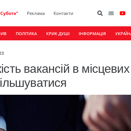
“Субота”
Реклама
Контакти
ЗИВ
ПОЛІТИКА
КРИК ДУШІ
ІНФОРМАЦІЯ
УКРАЇН
23
сть вакансій в місцевих
більшуватися