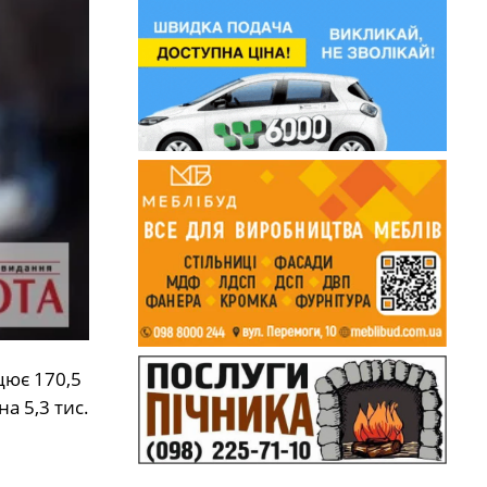
цює 170,5
а 5,3 тис.